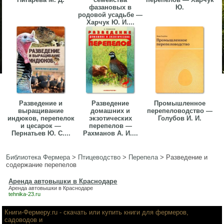
фазановых в
Ю.
родовой усадьбе —
Харчук Ю. И....
Разведение и
Разведение
Промышленное
выращивание
домашних и
перепеловодство —
индюков, перепелок
экзотических
Голубов И. И.
и цесарок —
перепелов —
Пернатьев Ю. С....
Рахманов А. И....
Библиотека Фермера
>
Птицеводство
>
Перепела
>
Разведение и
содержание перепелов
Аренда автовышки в Краснодаре
Аренда автовышки в Краснодаре
tehnika-23.ru
Книги-Фермеру.ru
- скачать или купить книги для фермеров,
садоводов и