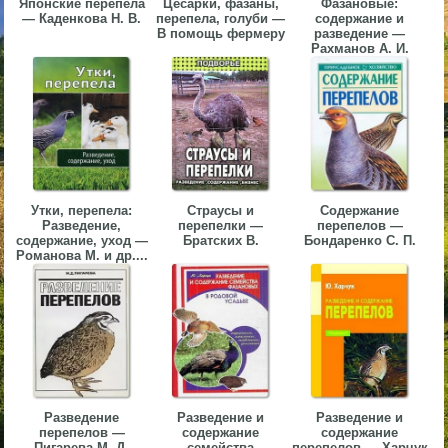
Японские перепела
Цесарки, фазаны,
Фазановые:
— Каденкова Н. В.
перепела, голуби —
содержание и
▼
В помощь фермеру
разведение —
Рахманов А. И.
▼
▼
Утки, перепела:
Страусы и
Содержание
Разведение,
перепелки —
перепелов —
содержание, уход —
Братских В.
Бондаренко С. П.
Романова М. и др....
▼
Разведение
Разведение и
Разведение и
перепелов —
содержание
содержание
Пигарева М. Д.
семейства
перепелов — Харчук