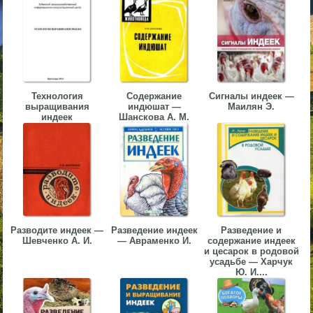
▼
▼
Технология
Содержание
Сигналы индеек —
выращивания
индюшат —
Маилян Э.
индеек
Шанскова А. М.
▼
▼
Разводите индеек —
Разведение индеек
Разведение и
Шевченко А. И.
— Авраменко И.
содержание индеек
и цесарок в родовой
усадьбе — Харчук
Ю. И....