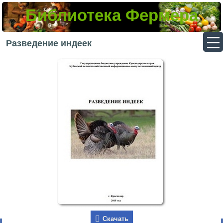
Библиотека Фермера
▼
Разведение индеек
▼
▼
▼
Скачать