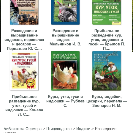
Разведение и
Разведение и
Прибыльное
выращивание
выращивание
разведение кур,
индюков, перепелок
индеек —
уток, индюшек и
и цесарок —
Мельников И. В.
гусей — Крылов П.
Пернатьев Ю. С....
П....
Прибыльное
Куры, утки, гуси и
Куры, индейки,
разведение кур,
индюшки — Рублев
цесарки, перепела —
уток, гусей и
С.
Звонарев Н. М.
индюшек — Конева
Л. С....
Библиотека Фермера
>
Птицеводство
>
Индюки
>
Разведение