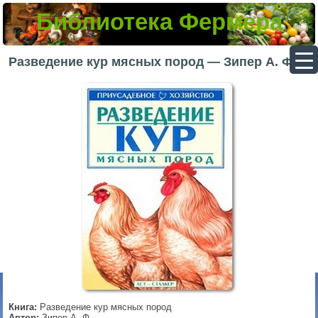
Библиотека Фермера
▼
Разведение кур мясных пород — Зипер А. Ф.
▼
▼
▼
Книга:
Разведение кур мясных пород
Автор:
Зипер А. Ф.