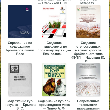
— Старчиков Н. И....
батареях...
▼
▼
Справочник по
Создание
Создание
▼
содержанию
птицефермы по
отечественных
бройлеров линии
производству яиц —
мясных кроссов
Росс
Бизнес-план...
бройлерного типа
ФНТП — Чавыкин Ю.
И....
▼
Содержание кур-
Содержание кур при
Современные
несушек — Крылов
производстве мяса
технологии
В. С.
— Зипер А. Ф.
выращивания