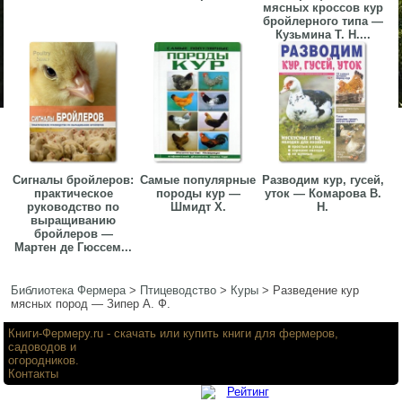
мясных кроссов кур
бройлерного типа —
Кузьмина Т. Н....
Сигналы бройлеров:
Самые популярные
Разводим кур, гусей,
практическое
породы кур —
уток — Комарова В.
руководство по
Шмидт Х.
Н.
выращиванию
бройлеров —
Мартен де Гюссем...
Библиотека Фермера
>
Птицеводство
>
Куры
>
Разведение кур
мясных пород — Зипер А. Ф.
Книги-Фермеру.ru
- скачать или купить книги для фермеров,
садоводов и
огородников.
Контакты