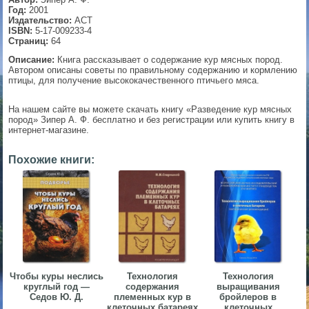
Год:
2001
▼
Издательство:
АСТ
ISBN:
5-17-009233-4
Страниц:
64
Описание:
Книга рассказывает о содержание кур мясных пород.
Автором описаны советы по правильному содержанию и кормлению
▼
птицы, для получение высококачественного птичьего мяса.
На нашем сайте вы можете скачать книгу «Разведение кур мясных
пород» Зипер А. Ф. бесплатно и без регистрации или купить книгу в
▼
интернет-магазине.
Похожие книги:
▼
Чтобы куры неслись
Технология
Технология
круглый год —
содержания
выращивания
Седов Ю. Д.
племенных кур в
бройлеров в
клеточных батареях
клеточных