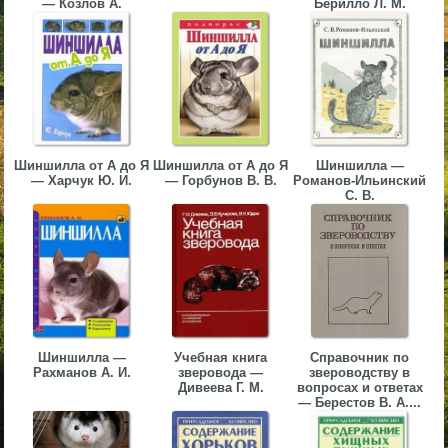
— Козлов А.
Берилло Л. М.
▼
▼
Шиншилла от А до Я
Шиншилла от А до Я
Шиншилла —
▼
— Харчук Ю. И.
— Горбунов В. В.
Романов-Ильинский
С. В.
▼
Шиншилла —
Учебная книга
Справочник по
Рахманов А. И.
зверовода —
звероводству в
Дивеева Г. М.
вопросах и ответах
— Берестов В. А....