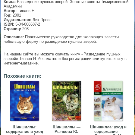
Книга:
Разведение пушных зверей: Золотые советы Тимирязевской
Академии
▼
Автор:
Тинаев Н.
Год:
2001
Издательство:
Лик Пресс
ISBN:
5-04-006687-2
Страниц:
203
▼
Описание:
Практическое руководство для желающих завести
небольшую ферму по разведению пушных зверей.
На нашем сайте вы можете скачать книгу «Разведение пушных
▼
зверей» Тинаев Н. бесплатно и без регистрации или купить книгу в
интернет-магазине.
Похожие книги:
▼
Шиншиллы:
Шиншиллы —
Шиншилла: уход и
содержание и уход
Рычкова Ю.
содержание —