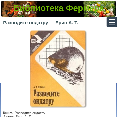
Библиотека Фермера
▼
Разводите ондатру — Ерин А. Т.
▼
▼
▼
Книга:
Разводите ондатру
Автор:
Ерин А. Т.