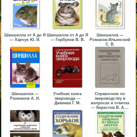
▼
▼
Шиншилла от А до Я
Шиншилла от А до Я
Шиншилла —
— Харчук Ю. И.
— Горбунов В. В.
Романов-Ильинский
С. В.
▼
▼
Шиншилла —
Учебная книга
Справочник по
Рахманов А. И.
зверовода —
звероводству в
Дивеева Г. М.
вопросах и ответах
— Берестов В. А....