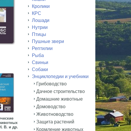
Кролики
КРС
Лошади
Нутрии
Птицы
Пушные звери
Рептилии
Рыба
Свиньи
Собаки
Энциклопедии и учебники
Грибоводство
Дачное строительство
Домашние животные
Домоводство
Животноводство
ческие
Защита растений
животных
. В. и др.
Кормление животных