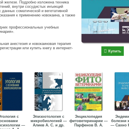
ой железе. Подробно изложена техника
етений, внутри сосудистых инъекций
х данных соматической и вегетативной
оказания к применению новокаина, а также
едних профессиональных учебных
инария».
льная анестезия и новокаиновая терапия
регистрации или купить книгу в интернет-
Купить
Этология с
Эпизоотология с
Энциклопедия
Эндеми
основами
микробиологией —
фитоветеринарии —
болезни 
психологии —
Алиев А. С. и др.
Парфенов В. А.
— Сахно Н