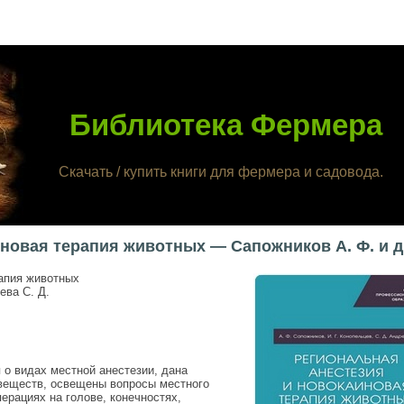
Библиотека Фермера
Скачать / купить книги для фермера и садовода.
новая терапия животных — Сапожников А. Ф. и д
апия животных
ева С. Д.
о видах местной анестезии, дана
веществ, освещены вопросы местного
ерациях на голове, конечностях,