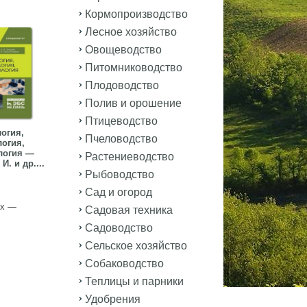
Кормопроизводство
Лесное хозяйство
Овощеводство
Питомниководство
Плодоводство
Полив и орошение
Птицеводство
огия,
Пчеловодство
логия,
логия —
Растениеводство
И. и др....
Рыбоводство
Сад и огород
ых —
Садовая техника
Садоводство
Сельское хозяйство
Собаководство
Теплицы и парники
Удобрения