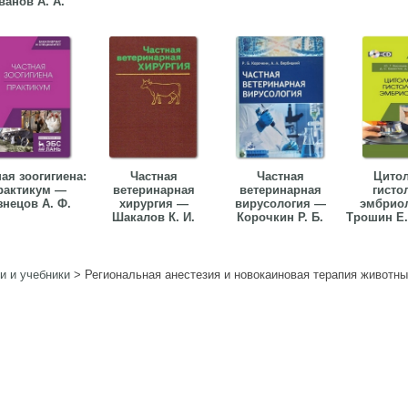
ванов А. А.
ая зоогигиена:
Частная
Частная
Цитол
рактикум —
ветеринарная
ветеринарная
гисто
знецов А. Ф.
хирургия —
вирусология —
эмбрио
Шакалов К. И.
Корочкин Р. Б.
Трошин Е. 
и и учебники
>
Региональная анестезия и новокаиновая терапия животн