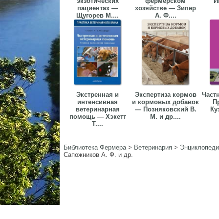
экзотических
фермерском
И
пациентах —
хозяйстве — Зипер
Щугорев М....
А. Ф....
Экстренная и
Экспертиза кормов
Частн
интенсивная
и кормовых добавок
П
ветеринарная
— Позняковский В.
Ку
помощь — Хэкетт
М. и др....
Т....
Библиотека Фермера
>
Ветеринария
>
Энциклопеди
Сапожников А. Ф. и др.