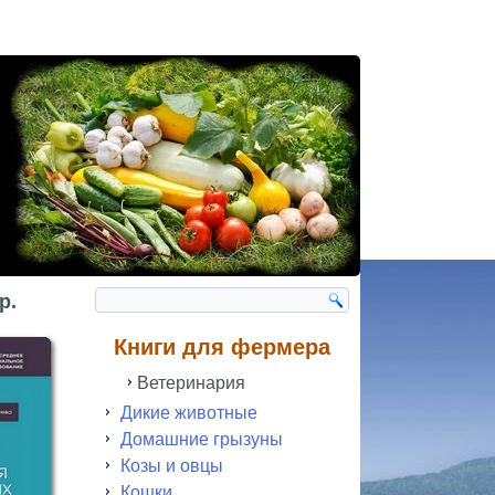
р.
Книги для фермера
Ветеринария
Дикие животные
Домашние грызуны
Козы и овцы
Кошки