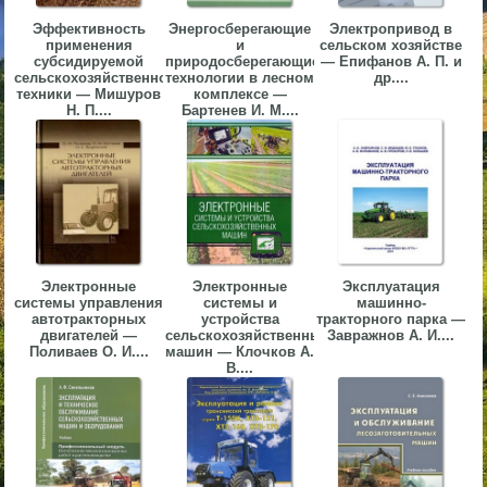
▼
Эффективность
Энергосберегающие
Электропривод в
применения
и
сельском хозяйстве
субсидируемой
природосберегающие
— Епифанов А. П. и
▼
сельскохозяйственной
технологии в лесном
др....
техники — Мишуров
комплексе —
Н. П....
Бартенев И. М....
▼
Электронные
Электронные
Эксплуатация
системы управления
системы и
машинно-
автотракторных
устройства
тракторного парка —
▼
двигателей —
сельскохозяйственных
Завражнов А. И....
Поливаев О. И....
машин — Клочков А.
В....