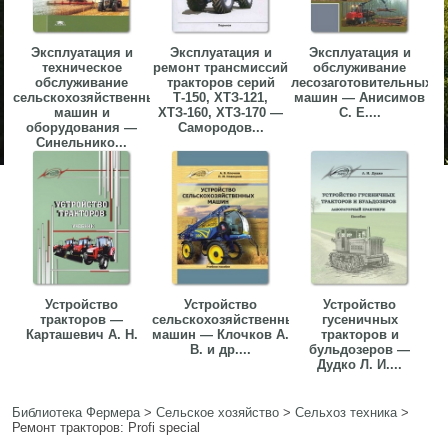
Эксплуатация и
Эксплуатация и
Эксплуатация и
техническое
ремонт трансмиссий
обслуживание
обслуживание
тракторов серий
лесозаготовительных
сельскохозяйственных
Т-150, ХТЗ-121,
машин — Анисимов
машин и
ХТЗ-160, ХТЗ-170 —
С. Е....
оборудования —
Самородов...
Синельнико...
Устройство
Устройство
Устройство
тракторов —
сельскохозяйственных
гусеничных
Карташевич А. Н.
машин — Клочков А.
тракторов и
В. и др....
бульдозеров —
Дудко Л. И....
Библиотека Фермера
>
Сельское хозяйство
>
Сельхоз техника
>
Ремонт тракторов: Profi special