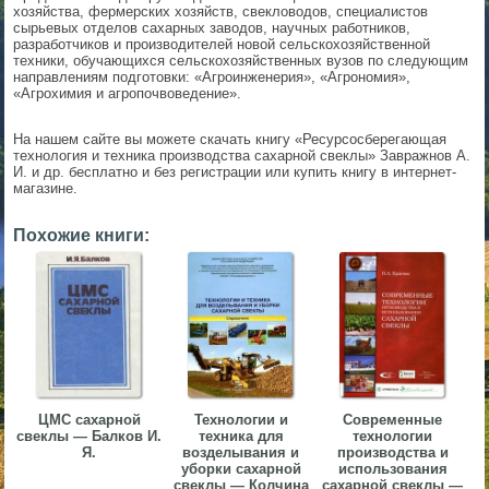
хозяйства, фермерских хозяйств, свекловодов, специалистов
▼
сырьевых отделов сахарных заводов, научных работников,
разработчиков и производителей новой сельскохозяйственной
техники, обучающихся сельскохозяйственных вузов по следующим
▼
направлениям подготовки: «Агроинженерия», «Агрономия»,
«Агрохимия и агропочвоведение».
На нашем сайте вы можете скачать книгу «Ресурсосберегающая
технология и техника производства сахарной свеклы» Завражнов А.
И. и др. бесплатно и без регистрации или купить книгу в интернет-
магазине.
▼
Похожие книги:
▼
ЦМС сахарной
Технологии и
Современные
свеклы — Балков И.
техника для
технологии
Я.
возделывания и
производства и
уборки сахарной
использования
свеклы — Колчина
сахарной свеклы —