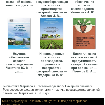
сахарной свёклы
ресурсосберегающая
обеспечение
ячеистым диском
технология
отрасли
производства
свекловодства —
сахарной свеклы —
Чечеткина А. Ю....
Апасов И. В....
Научное
Инновационные
Биологические
обеспечение
технологии
основы высокой
отрасли
производства,
продуктивности
свекловодства —
хранения и
сахарной свеклы
Чечёткин Ю. М. и
переработки
при орошении —
др....
сахарной свеклы —
Печенов В. А....
Федоренко В. Ф...
Библиотека Фермера
>
Растениеводство
>
Сахарная свекла
>
Ресурсосберегающая технология и техника производства сахарной
свеклы — Завражнов А. И. и др.
Книги-Фермеру.ru
- скачать или купить книги для фермеров,
садоводов и