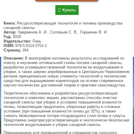
▼
Купить
Книга:
Ресурсосберегающая технология и техника производства
сахарной свеклы
Автор:
Завражнов А. И., Соловьев С. В., Горшенин В. И.
▼
Год:
2018
Издательство:
Лань
ISBN:
978-5-8114-3751-1
Страниц:
164
▼
Описание:
В монографии изложены результаты исследований по
поиску и изучению оптимальной схемы посева сахарной свеклы,
разработки усовершенствованной технологии ее возделывания и
уборки, а также широко апробированные в Центрально-Черноземном
регионе принципиально новые элементы технологий и технические
▼
средства для выращивания корнеплодов на основе современных
научно-технических достижений теории и практики свекловодства.
Теоретически обоснована и разработана ресурсосберегающая
технология и комплекс машин, рассмотрены способы очистки
сахарной свеклы при уборке в условиях повышенной влажности
почвы, позволяющие продолжать уборочные работы в сложных
условиях (при повышении влажности почвы до 32%), а также
снизить безвозвратные потери плодородного слоя почвы и гумуса.
Предложена энергоресурсосберегающая и экологически безопасная
технология возделывания и уборки сахарной свеклы.
Предназначена для руководителей и специалистов сельского