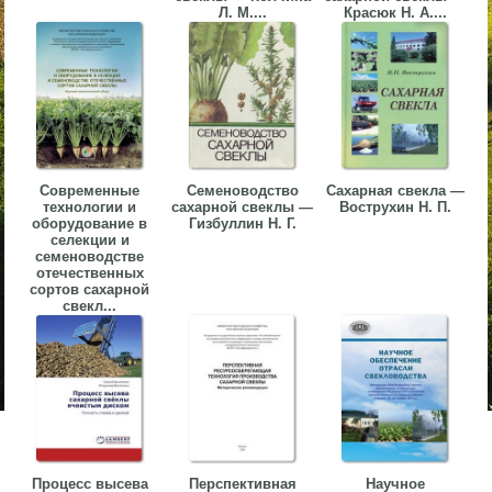
Л. М....
Красюк Н. А....
Современные
Семеноводство
Сахарная свекла —
технологии и
сахарной свеклы —
Вострухин Н. П.
оборудование в
Гизбуллин Н. Г.
селекции и
семеноводстве
отечественных
сортов сахарной
свекл...
Процесс высева
Перспективная
Научное