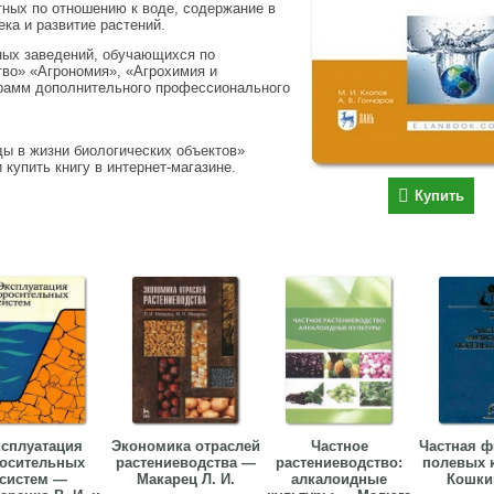
тных по отношению к воде, содержание в
ека и развитие растений.
ных заведений, обучающихся по
тво» «Агрономия», «Агрохимия и
грамм дополнительного профессионального
ды в жизни биологических объектов»
 купить книгу в интернет-магазине.
Купить
сплуатация
Экономика отраслей
Частное
Частная ф
осительных
растениеводства —
растениеводство:
полевых 
систем —
Макарец Л. И.
алкалоидные
Кошкин