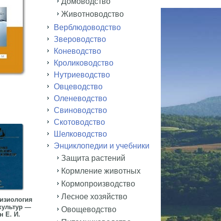
Домоводство
Животноводство
Верблюдоводство
Звероводство
Коневодство
Кролиководство
Нутриеводство
Овцеводство
Оленеводство
Свиноводство
Скотоводство
Шелководство
Энциклопедии и учебники
Защита растений
Кормление животных
Кормопроизводство
Лесное хозяйство
изиология
культур —
Овощеводство
 Е. И.