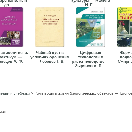
аренко В. И. и
культуры — Малюга
др....
Н. Г....
ая зоогигиена:
Чайный куст в
Цифровые
Ферме
рактикум —
условиях орошения
технологии в
подво
знецов А. Ф.
— Лебедев Г. В.
растениеводстве —
Смирно
Зырянов А. П....
едии и учебники
>
Роль воды в жизни биологических объектов — Клопов
ссии.