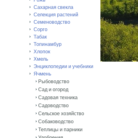
Сахарная свекла
Селекция растений
Семеноводство
Сорго
Табак
Топинамбур
Хлопок
Хмель
Энциклопедии и учебники
Ячмень
Рыбоводство
Сад и огород
Садовая техника
Садоводство
Сельское хозяйство
Собаководство
Теплицы и парники
Удобрения