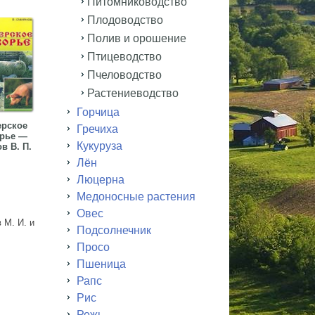
Питомниководство
Плодоводство
Полив и орошение
Птицеводство
Пчеловодство
Растениеводство
Горчица
рское
Гречиха
рье —
Кукуруза
в В. П.
Лён
Люцерна
Медоносные растения
Овес
 М. И. и
Подсолнечник
Просо
Пшеница
Рапс
Рис
Рожь