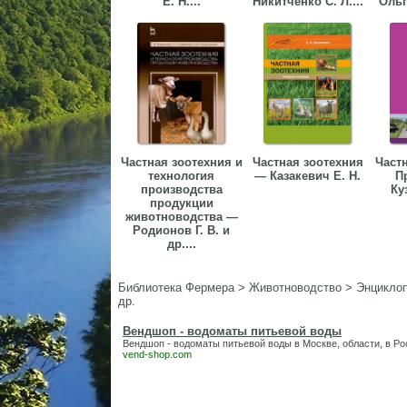
Е. Н....
Никитченко С. Л....
Ольг
Частная зоотехния и
Частная зоотехния
Частн
технология
— Казакевич Е. Н.
П
производства
Ку
продукции
животноводства —
Родионов Г. В. и
др....
Библиотека Фермера
>
Животноводство
>
Энциклоп
др.
Вендшоп - водоматы питьевой воды
Вендшоп - водоматы питьевой воды
в Москве, области, в Ро
vend-shop.com