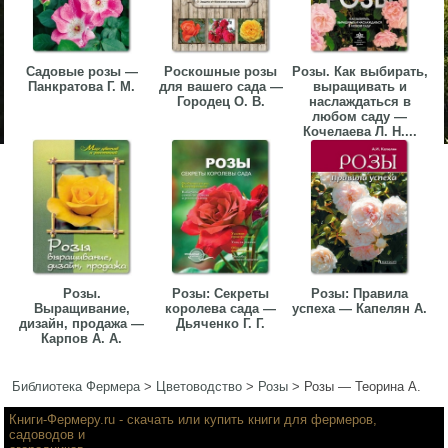
Садовые розы —
Роскошные розы
Розы. Как выбирать,
Панкратова Г. М.
для вашего сада —
выращивать и
Городец О. В.
наслаждаться в
любом саду —
Кочелаева Л. Н....
Розы.
Розы: Секреты
Розы: Правила
Выращивание,
королева сада —
успеха — Капелян А.
дизайн, продажа —
Дьяченко Г. Г.
Карпов А. А.
Библиотека Фермера
>
Цветоводство
>
Розы
>
Розы — Теорина А.
Книги-Фермеру.ru
- скачать или купить книги для фермеров,
садоводов и