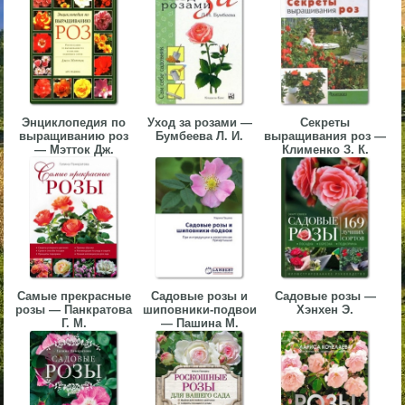
▼
▼
Энциклопедия по
Уход за розами —
Секреты
выращиванию роз
Бумбеева Л. И.
выращивания роз —
— Мэтток Дж.
Клименко З. К.
▼
▼
Самые прекрасные
Садовые розы и
Садовые розы —
розы — Панкратова
шиповники-подвои
Хэнхен Э.
Г. М.
— Пашина М.