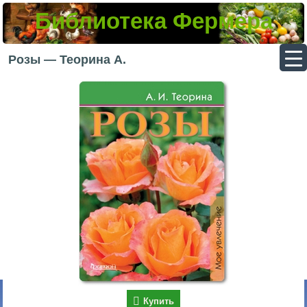
Библиотека Фермера
▼
Розы — Теорина А.
▼
▼
▼
Купить