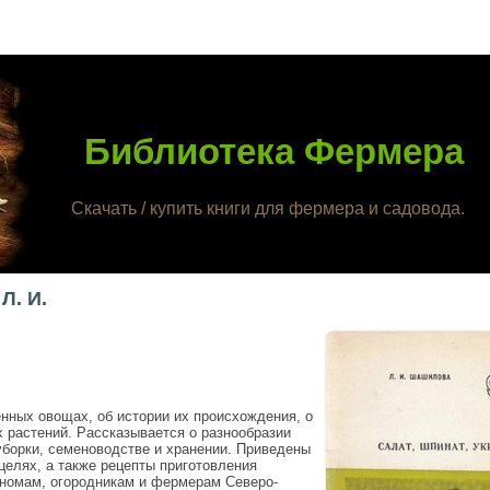
Библиотека Фермера
Скачать / купить книги для фермера и садовода.
Л. И.
нных овощах, об истории их происхождения, о
х растений. Рассказывается о разнообразии
уборки, семеноводстве и хранении. Приведены
елях, а также рецепты приготовления
номам, огородникам и фермерам Северо-