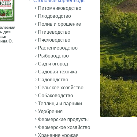
Столовые корнеплоды
Питомниководство
Плодоводство
Полив и орошение
олезная
Птицеводство
ь для
вья —
Пчеловодство
ина О.
Растениеводство
Рыбоводство
Сад и огород
Садовая техника
Садоводство
Сельское хозяйство
Собаководство
Теплицы и парники
Удобрения
Фермерские продукты
Фермерское хозяйство
Хранение урожая