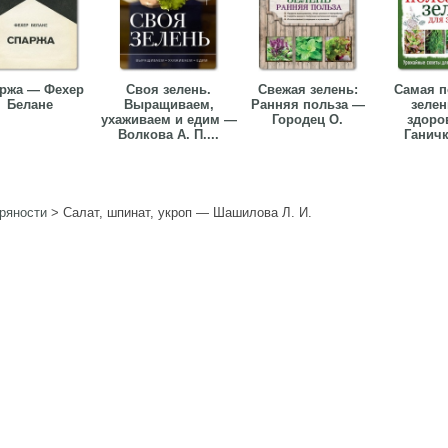
ржа — Фехер
Своя зелень.
Свежая зелень:
Самая п
Белане
Выращиваем,
Ранняя польза —
зелен
ухаживаем и едим —
Городец О.
здоро
Волкова А. П....
Ганичк
пряности
>
Салат, шпинат, укроп — Шашилова Л. И.