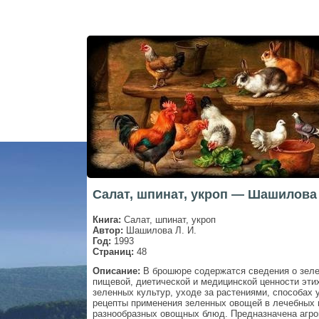
Салат, шпинат, укроп — Шашилова 
Книга:
Салат, шпинат, укроп
Автор:
Шашилова Л. И.
Год:
1993
Страниц:
48
Описание:
В брошюре содержатся сведения о зеле
пищевой, диетической и медицинской ценности эти
зеленных культур, уходе за растениями, способах 
рецепты применения зеленных овощей в лечебных ц
разнообразных овощных блюд. Предназначена агро