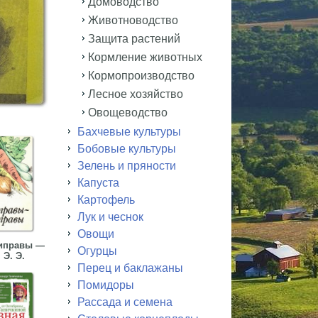
Домоводство
Животноводство
Защита растений
Кормление животных
Кормопроизводство
Лесное хозяйство
Овощеводство
Бахчевые культуры
Бобовые культуры
Зелень и пряности
Капуста
Картофель
Лук и чеснок
Овощи
иправы —
Огурцы
 Э. Э.
Перец и баклажаны
Помидоры
Рассада и семена