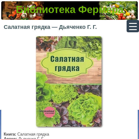
Библиотека Фермера
▼
Салатная грядка — Дьяченко Г. Г.
▼
▼
▼
Книга:
Салатная грядка
Автор:
Дьяченко Г. Г.