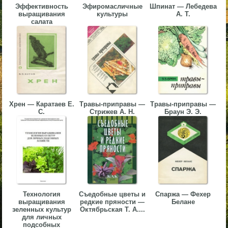
Эффективность
Эфиромасличные
Шпинат — Лебедева
▼
выращивания
культуры
А. Т.
салата
▼
▼
Хрен — Каратаев Е.
Травы-приправы —
Травы-приправы —
С.
Стрижев А. Н.
Браун Э. Э.
▼
Технология
Съедобные цветы и
Спаржа — Фехер
выращивания
редкие пряности —
Белане
зеленных культур
Октябрьская Т. А....
для личных
подсобных