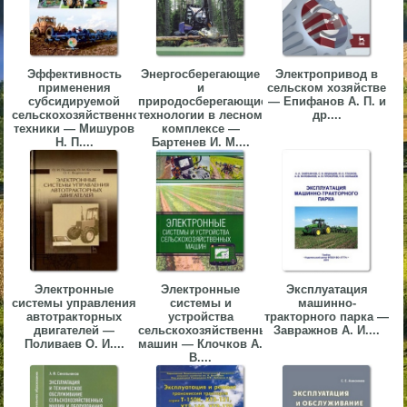
▼
▼
Эффективность
Энергосберегающие
Электропривод в
применения
и
сельском хозяйстве
субсидируемой
природосберегающие
— Епифанов А. П. и
сельскохозяйственной
технологии в лесном
др....
техники — Мишуров
комплексе —
Н. П....
Бартенев И. М....
▼
▼
Электронные
Электронные
Эксплуатация
системы управления
системы и
машинно-
автотракторных
устройства
тракторного парка —
двигателей —
сельскохозяйственных
Завражнов А. И....
Поливаев О. И....
машин — Клочков А.
В....