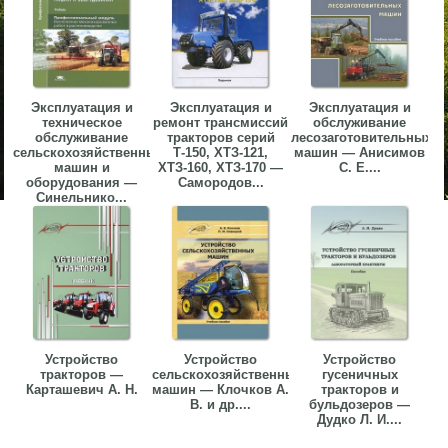
Эксплуатация и
Эксплуатация и
Эксплуатация и
техническое
ремонт трансмиссий
обслуживание
обслуживание
тракторов серий
лесозаготовительных
сельскохозяйственных
Т-150, ХТЗ-121,
машин — Анисимов
машин и
ХТЗ-160, ХТЗ-170 —
С. Е....
оборудования —
Самородов...
Синельнико...
Устройство
Устройство
Устройство
тракторов —
сельскохозяйственных
гусеничных
Карташевич А. Н.
машин — Клочков А.
тракторов и
В. и др....
бульдозеров —
Дудко Л. И....