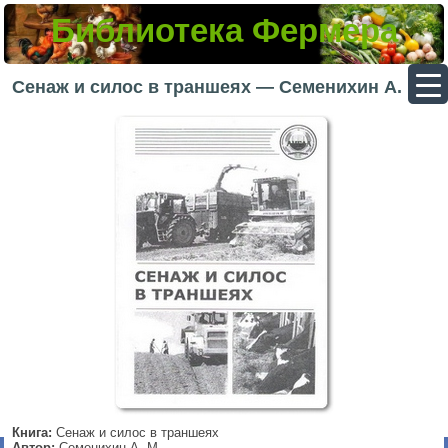
Библиотека Фермера
▼
Сенаж и силос в траншеях — Семенихин A. M.
▼
▼
▼
Книга:
Сенаж и силос в траншеях
Автор:
Семенихин A. M.