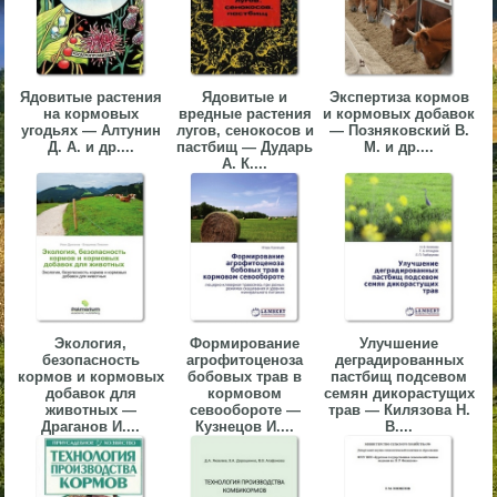
▼
▼
Ядовитые растения
Ядовитые и
Экспертиза кормов
на кормовых
вредные растения
и кормовых добавок
угодьях — Алтунин
лугов, сенокосов и
— Позняковский В.
Д. А. и др....
пастбищ — Дударь
М. и др....
А. К....
▼
▼
Экология,
Формирование
Улучшение
безопасность
агрофитоценоза
деградированных
кормов и кормовых
бобовых трав в
пастбищ подсевом
добавок для
кормовом
семян дикорастущих
животных —
севообороте —
трав — Килязова Н.
Драганов И....
Кузнецов И....
В....