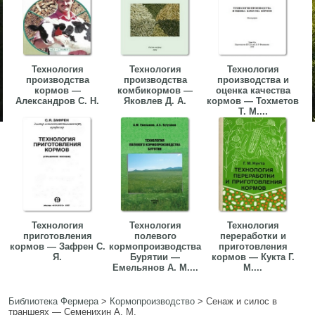
Технология
Технология
Технология
производства
производства
производства и
кормов —
комбикормов —
оценка качества
Александров С. Н.
Яковлев Д. А.
кормов — Тохметов
Т. М....
Технология
Технология
Технология
приготовления
полевого
переработки и
кормов — Зафрен С.
кормопроизводства
приготовления
Я.
Бурятии —
кормов — Кукта Г.
Емельянов А. М....
М....
Библиотека Фермера
>
Кормопроизводство
>
Сенаж и силос в
траншеях — Семенихин A. M.