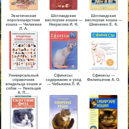
▼
Экзотическая
Шотландские
Шотландская
▼
короткошерстная
вислоухие кошки —
вислоухая кошка —
кошка — Чиликина
Некрасова И. Н.
Шевченко Е. А.
Л. А.
▼
Универсальный
Сфинксы:
Сфинксы —
справочник
содержание и уход
Филипьечев А. О.
владельца кошек и
— Чебыкина Л. И.
▼
собак — Умельцев
А. П....