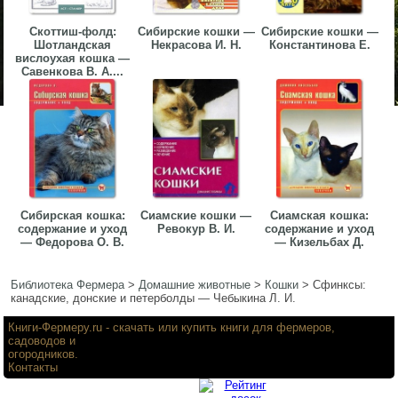
Скоттиш-фолд:
Сибирские кошки —
Сибирские кошки —
Шотландская
Некрасова И. Н.
Константинова Е.
вислоухая кошка —
Савенкова В. А....
Сибирская кошка:
Сиамские кошки —
Сиамская кошка:
содержание и уход
Ревокур В. И.
содержание и уход
— Федорова О. В.
— Кизельбах Д.
Библиотека Фермера
>
Домашние животные
>
Кошки
>
Сфинксы:
канадские, донские и петерболды — Чебыкина Л. И.
Книги-Фермеру.ru
- скачать или купить книги для фермеров,
садоводов и
огородников.
Контакты