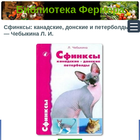
Библиотека Фермера
▼
Сфинксы: канадские, донские и петерболды
— Чебыкина Л. И.
▼
▼
▼