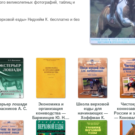
ного великолепных фотографий, таблиц и
ерховой езды» Нидхейм К. бесплатно и без
ерьер лошади
Экономика и
Школа верховой
Чисток
асников А. С.
организация
езды для
коннозав
коневодства —
начинающих —
России и 
Барминцев Ю. Н....
Хоффман К.
— Коновало