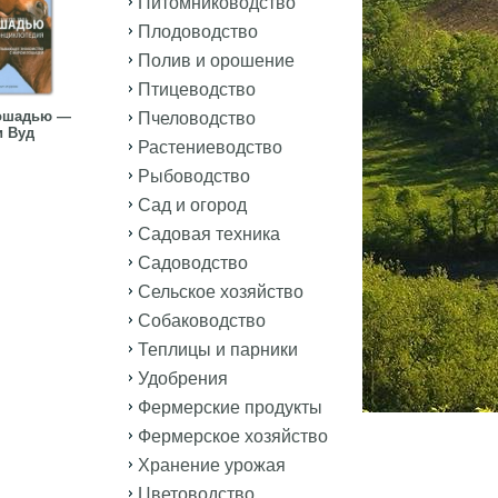
Питомниководство
Плодоводство
Полив и орошение
Птицеводство
лошадью —
Пчеловодство
 Вуд
Растениеводство
Рыбоводство
Сад и огород
Садовая техника
Садоводство
Сельское хозяйство
Собаководство
Теплицы и парники
Удобрения
Фермерские продукты
Фермерское хозяйство
Хранение урожая
Цветоводство