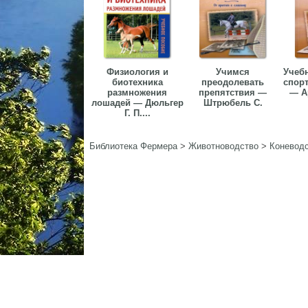
Физиология и
Учимся
Учеб
биотехника
преодолевать
спор
размножения
препятствия —
— А
лошадей — Дюльгер
Штрюбель С.
Г. П....
Библиотека Фермера
>
Животноводство
>
Коневод