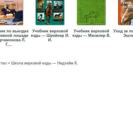
ник по выездке
Учебник верховой
Учебник верховой
Уход за 
тивной лошади
езды — Шрейнер И.
езды — Мюзелер В.
Эшли
ртамонова Л.
И.
Г....
ство
>
Школа верховой езды — Нидхейм К.