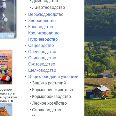
Домоводство
Животноводство
Верблюдоводство
Звероводство
Коневодство
Кролиководство
Нутриеводство
Овцеводство
Оленеводство
Свиноводство
Скотоводство
Шелководство
Энциклопедии и учебники
Защита растений
ровное
Кормление животных
одство в
Кормопроизводство
за рубежом
ва Г. К....
Лесное хозяйство
Овощеводство