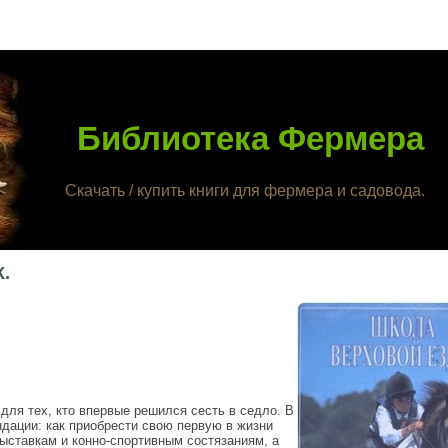
Библиотека Фермера
Скачать / купить книги для фермера и садовода.
.
для тех, кто впервые решился сесть в седло. В
дации: как приобрести свою первую в жизни
выставкам и конно-спортивным состязаниям, а