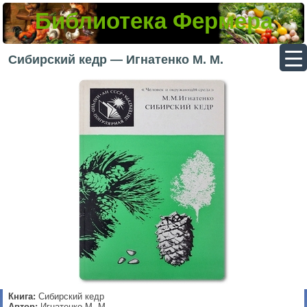
Библиотека Фермера
▼
Сибирский кедр — Игнатенко М. М.
▼
▼
▼
Книга:
Сибирский кедр
Автор:
Игнатенко М. М.