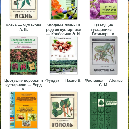
▼
▼
Ясень — Чумакова
Ягодные лианы и
Цветущие
А. В.
редкие кустарники
кустарники —
— Колбасина Э. И.
Титчмарш А.
▼
Цветущие деревья и
Фундук — Пахно В.
Фисташка — Аблаев
кустарники — Берд
С. М.
▼
К.