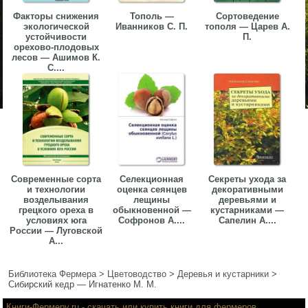
Факторы снижения
Тополь —
Сортоведение
экологической
Иванников С. П.
тополя — Царев А.
устойчивости
П.
орехово-плодовых
лесов — Ашимов К.
С....
Современные сорта
Селекционная
Секреты ухода за
и технологии
оценка сеянцев
декоративными
возделывания
лещины
деревьями и
грецкого ореха в
обыкновенной —
кустарниками —
условиях юга
Софронов А....
Сапелин А....
России — Луговской
А...
Библиотека Фермера
>
Цветоводство
>
Деревья и кустарники
>
Сибирский кедр — Игнатенко М. М.
Книги-Фермеру.ru
- скачать или купить книги для фермеров,