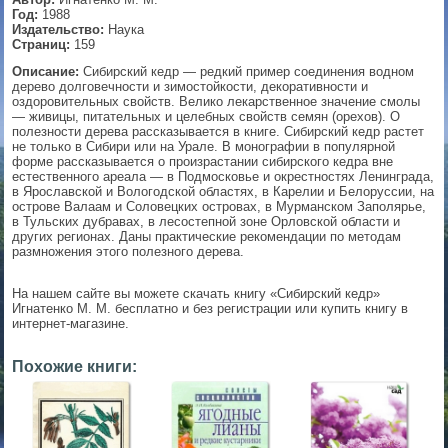
Год:
1988
▼
Издательство:
Наука
Страниц:
159
Описание:
Сибирский кедр — редкий пример соединения водном
дерево долговечности и зимостойкости, декоративности и
оздоровительных свойств. Велико лекарственное значение смолы
▼
— живицы, питательных и целебных свойств семян (орехов). О
полезности дерева рассказывается в книге. Сибирский кедр растет
не только в Сибири или на Урале. В монографии в популярной
форме рассказывается о произрастании сибирского кедра вне
естественного ареала — в Подмосковье и окрестностях Ленинграда,
▼
в Ярославской и Вологодской областях, в Карелии и Белоруссии, на
острове Валаам и Соловецких островах, в Мурманском Заполярье,
в Тульских дубравах, в лесостепной зоне Орловской области и
других регионах. Даны практические рекомендации по методам
размножения этого полезного дерева.
▼
На нашем сайте вы можете скачать книгу «Сибирский кедр»
Игнатенко М. М. бесплатно и без регистрации или купить книгу в
интернет-магазине.
Похожие книги: