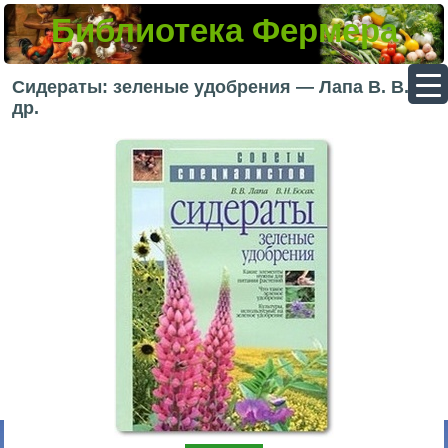
Библиотека Фермера
▼
Сидераты: зеленые удобрения — Лапа В. В. и
др.
▼
▼
▼