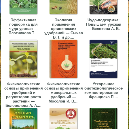
▼
▼
Эффективная
Экология
Чудо-подкормка:
подкормка для
применения
Повышаем урожай
чудо-урожая —
органических
— Белякова А. В.
Плотникова Т....
удобрений — Сычев
В. Г. и др....
▼
Физиологические
Физиологические
Ускоренное
▼
основы применения
основы применения
биотехнологическое
удобрений и
минеральных
компостирование —
регуляторов роста
удобрений —
Франциско П....
растений —
Мосолов И. В....
Беловолова А. А....