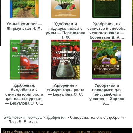
Умный компост —
Удобряем и
Удобрения, их
Жирмунская Н. М.
подкармливаем с
свойства и способы
умом — Плотникова
использования —
Т. Ф.
Кореньков Д. А....
Удобрения,
Удобрения и
Удобрения и
биодобавки и
стимуляторы роста
подкормки для
стимуляторы роста
— Безуглова О. С.
приусадебного
для вашего урожая
участка — Зорина
— Безуглова О. С....
А....
Библиотека Фермера
>
Удобрения
>
Сидераты: зеленые удобрения
— Лапа В. В. и др.
Книги-Фермеру.ru
- скачать или купить книги для фермеров,