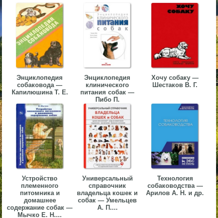
▼
▼
Энциклопедия
Энциклопедия
Хочу собаку —
собаковода —
клинического
Шестаков В. Г.
▼
Капилюшина Т. Е.
питания собак —
Пибо П.
▼
Устройство
Универсальный
Технология
племенного
справочник
собаководства —
питомника и
владельца кошек и
Арилов А. Н. и др.
домашнее
собак — Умельцев
содержание собак —
А. П....
Мычко Е. Н....