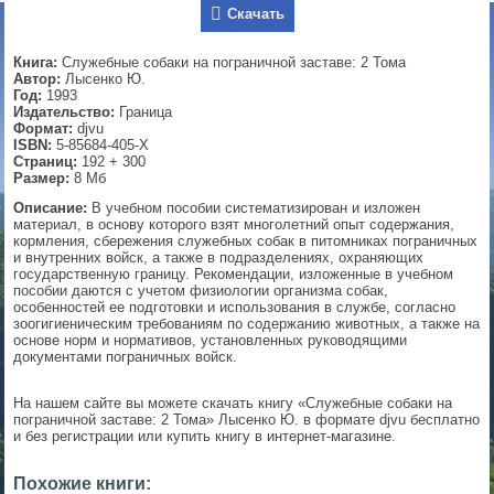
Скачать
▼
Книга:
Служебные собаки на пограничной заставе: 2 Тома
Автор:
Лысенко Ю.
Год:
1993
Издательство:
Граница
▼
Формат:
djvu
ISBN:
5-85684-405-Х
Страниц:
192 + 300
Размер:
8 Мб
▼
Описание:
В учебном пособии систематизирован и изложен
материал, в основу которого взят многолетний опыт содержания,
кормления, сбережения служебных собак в питомниках пограничных
и внутренних войск, а также в подразделениях, охраняющих
государственную границу. Рекомендации, изложенные в учебном
пособии даются с учетом физиологии организма собак,
▼
особенностей ее подготовки и использования в службе, согласно
зоогигиеническим требованиям по содержанию животных, а также на
основе норм и нормативов, установленных руководящими
документами пограничных войск.
На нашем сайте вы можете скачать книгу «Служебные собаки на
пограничной заставе: 2 Тома» Лысенко Ю. в формате djvu бесплатно
и без регистрации или купить книгу в интернет-магазине.
Похожие книги: