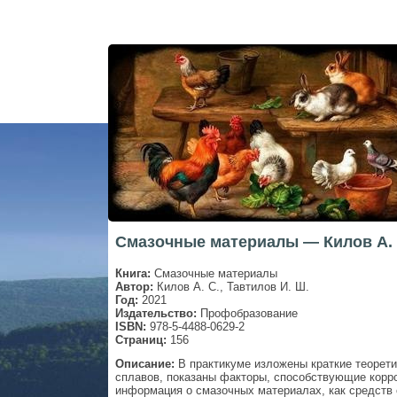
Смазочные материалы — Килов А. 
Книга:
Смазочные материалы
Автор:
Килов А. С., Тавтилов И. Ш.
Год:
2021
Издательство:
Профобразование
ISBN:
978-5-4488-0629-2
Страниц:
156
Описание:
В практикуме изложены краткие теорети
сплавов, показаны факторы, способствующие корроз
информация о смазочных материалах, как средств