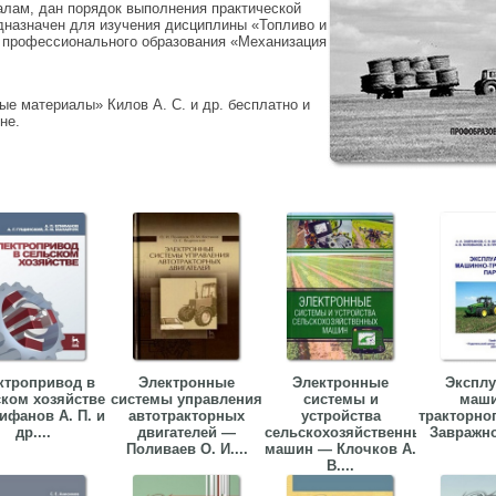
лам, дан порядок выполнения практической
едназначен для изучения дисциплины «Топливо и
 профессионального образования «Механизация
ые материалы» Килов А. С. и др. бесплатно и
не.
ктропривод в
Электронные
Электронные
Эксплу
ском хозяйстве
системы управления
системы и
маши
ифанов А. П. и
автотракторных
устройства
тракторно
др....
двигателей —
сельскохозяйственных
Завражнов
Поливаев О. И....
машин — Клочков А.
В....