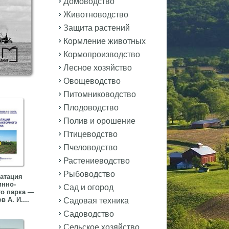
Домоводство
Животноводство
Защита растений
Кормление животных
Кормопроизводство
Лесное хозяйство
Овощеводство
Питомниководство
Плодоводство
Полив и орошение
Птицеводство
Пчеловодство
Растениеводство
Рыбоводство
атация
нно-
Сад и огород
го парка —
 А. И....
Садовая техника
Садоводство
Сельское хозяйство