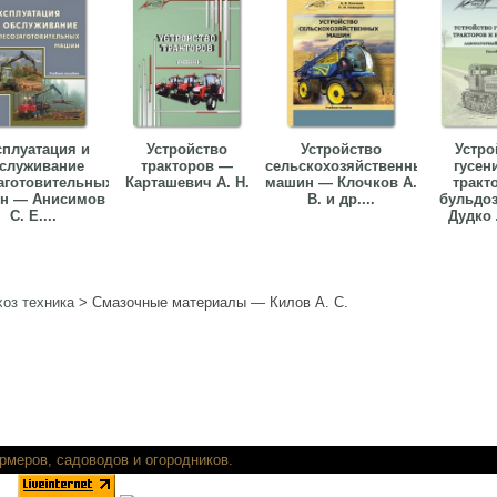
сплуатация и
Устройство
Устройство
Устро
служивание
тракторов —
сельскохозяйственных
гусен
аготовительных
Карташевич А. Н.
машин — Клочков А.
тракт
н — Анисимов
В. и др....
бульдо
С. Е....
Дудко Л
оз техника
>
Смазочные материалы — Килов А. С.
ть книги для фермеров, садоводов и огор