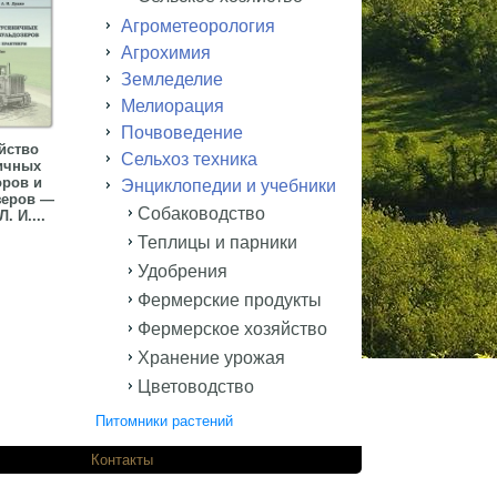
Агрометеорология
Агрохимия
Земледелие
Мелиорация
Почвоведение
йство
Сельхоз техника
ичных
оров и
Энциклопедии и учебники
зеров —
Собаководство
. И....
Теплицы и парники
Удобрения
Фермерские продукты
Фермерское хозяйство
Хранение урожая
Цветоводство
Питомники растений
одников.
Контакты