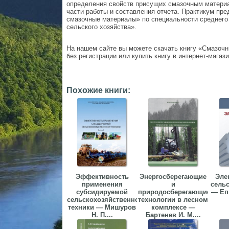
определения свойств присущих смазочным материа
части работы и составления отчета. Практикум пр
смазочные материалы» по специальности среднего
сельского хозяйства».
На нашем сайте вы можете скачать книгу «Смазочн
без регистрации или купить книгу в интернет-магази
Похожие книги:
Эффективность
Энергосберегающие
Эле
применения
и
сель
субсидируемой
природосберегающие
— Еп
сельскохозяйственной
технологии в лесном
техники — Мишуров
комплексе —
Н. П....
Бартенев И. М....