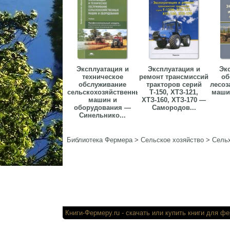
Эксплуатация и
Эксплуатация и
Эк
техническое
ремонт трансмиссий
об
обслуживание
тракторов серий
лесоз
сельскохозяйственных
Т-150, ХТЗ-121,
маши
машин и
ХТЗ-160, ХТЗ-170 —
оборудования —
Самородов...
Синельнико...
Библиотека Фермера
>
Сельское хозяйство
>
Сельх
Книги-Фермеру.ru
- скачать или купи