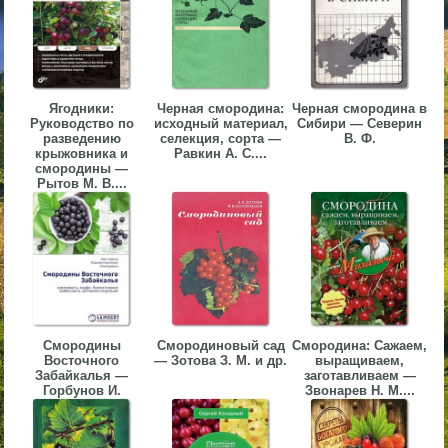
▼
▼
Ягодники:
Черная смородина:
Черная смородина в
Руководство по
исходный материал,
Сибири — Северин
разведению
селекция, сорта —
В. Ф.
крыжовника и
Равкин А. С....
смородины —
▼
Рытов М. В....
▼
Смородины
Смородиновый сад
Смородина: Сажаем,
Восточного
— Зотова З. М. и др.
выращиваем,
Забайкалья —
заготавливаем —
Горбунов И.
Звонарев Н. М....