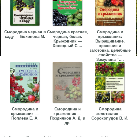
Смородина черная в
Смородина красная,
Смородина и
саду — Бохонова М.
черная, белая.
крыжовник:
Крыжовник —
Выращивание,
Холодный С....
хранение и
заготовка, целебные
свойства —
Замулина Т....
Смородина и
Смородина и
Смородина
крыжовник —
крыжовник —
золотистая —
Поплева Е. А.
Поздняков А. Д. и
Сорокопудов В. И.
др.