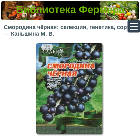
Библиотека Фермера
▼
Смородина чёрная: селекция, генетика, сорта
— Каньшина М. В.
▼
▼
▼