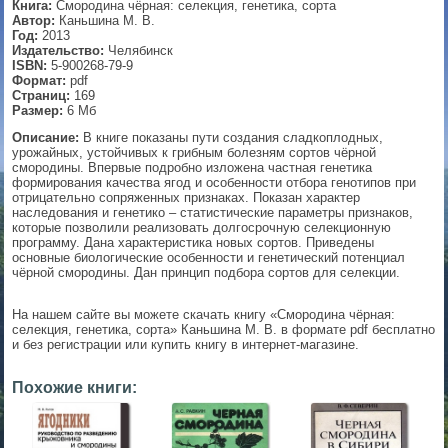
Книга:
Смородина чёрная: селекция, генетика, сорта
Автор:
Каньшина М. В.
▼
Год:
2013
Издательство:
Челябинск
ISBN:
5-900268-79-9
Формат:
pdf
Страниц:
169
▼
Размер:
6 Мб
Описание:
В книге показаны пути создания сладкоплодных,
урожайных, устойчивых к грибным болезням сортов чёрной
смородины. Впервые подробно изложена частная генетика
формирования качества ягод и особенности отбора генотипов при
▼
отрицательно сопряженных признаках. Показан характер
наследования и генетико – статистические параметры признаков,
которые позволили реализовать долгосрочную селекционную
программу. Дана характеристика новых сортов. Приведены
основные биологические особенности и генетический потенциал
▼
чёрной смородины. Дан принцип подбора сортов для селекции.
На нашем сайте вы можете скачать книгу «Смородина чёрная:
селекция, генетика, сорта» Каньшина М. В. в формате pdf бесплатно
и без регистрации или купить книгу в интернет-магазине.
Похожие книги: