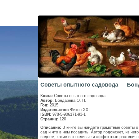
Советы опытного садовода — Бонд
Книга:
Советы опытного садовода
Автор:
Бондарева О. Н.
Год:
2015
Издательство:
Фитон XXI
ISBN:
978-5-906171-93-1
Страниц:
120
Описание:
В книге вы найдете грамотные советы о
сад и что в нем посадить. Автор подскажет, из чего
водоем, какие выносливые и эффектные растения