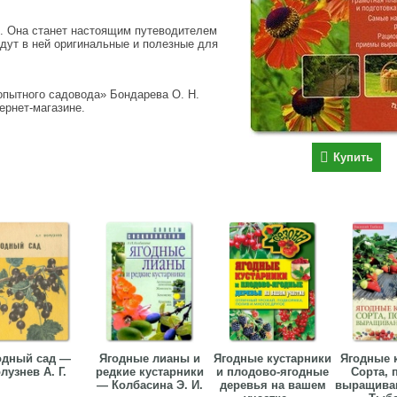
й. Она станет настоящим путеводителем
дут в ней оригинальные и полезные для
опытного садовода» Бондарева О. Н.
тернет-магазине.
Купить
одный сад —
Ягодные лианы и
Ягодные кустарники
Ягодные 
лузнев А. Г.
редкие кустарники
и плодово-ягодные
Сорта, 
— Колбасина Э. И.
деревья на вашем
выращиван