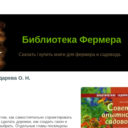
Библиотека Фермера
Скачать / купить книги для фермера и садовода.
арева О. Н.
 том, как самостоятельно спроектировать
 сделать дорожки, как создать газон и
 выбрать. Отдельные главы посвящены