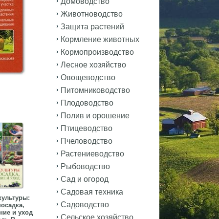
Домоводство
Животноводство
Защита растений
Кормление животных
Кормопроизводство
Лесное хозяйство
Овощеводство
Питомниководство
Плодоводство
Полив и орошение
Птицеводство
Пчеловодство
Растениеводство
Рыбоводство
Сад и огород
Садовая техника
культуры:
Садоводство
посадка,
ие и уход
Сельское хозяйство