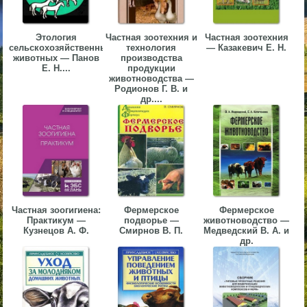
▼
Этология
Частная зоотехния и
Частная зоотехния
▼
сельскохозяйственных
технология
— Казакевич Е. Н.
животных — Панов
производства
Е. Н....
продукции
животноводства —
Родионов Г. В. и
др....
▼
▼
Частная зоогигиена:
Фермерское
Фермерское
Практикум —
подворье —
животноводство —
Кузнецов А. Ф.
Смирнов В. П.
Медведский В. А. и
др.