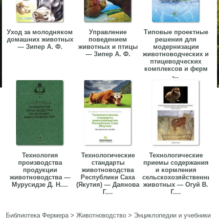
Уход за молодняком
Управление
Типовые проектные
домашних животных
поведением
решения для
— Зипер А. Ф.
животных и птицы
модернизации
— Зипер А. Ф.
животноводческих и
птицеводческих
комплексов и ферм
̵...
Технология
Технологические
Технологические
производства
стандарты
приемы содержания
продукции
животноводства
и кормления
животноводства —
Республики Саха
сельскохозяйственных
Мурусидзе Д. Н....
(Якутия) — Даянова
животных — Огуй В.
Г....
Г....
Библиотека Фермера
>
Животноводство
>
Энциклопедии и учебники