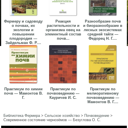
Фермеру и садоводу
Реакция
Разнообразие почв
о почвах, их
растительности и
и биоразнообразие в
экологии и
организма овец на
лесных экосистемах
повышении
элементный состав
средней тайги —
плодородия —
почв...
Федорец Н. Г....
Зайдельман Ф. Р....
Практикум по химии
Практикум по
Практикум по
почв — Мамонтов В.
почвоведению —
мелиоративному
Г.
Кауричев И. С.
почвоведению —
Мамонтов В. Г....
Библиотека Фермера
>
Сельское хозяйство
>
Почвоведение
>
Современное состояние чернозёмов — Безуглова О. С.