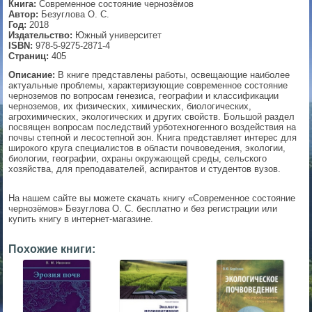
Книга:
Современное состояние чернозёмов
Автор:
Безуглова О. С.
▼
Год:
2018
Издательство:
Южный университет
ISBN:
978-5-9275-2871-4
Страниц:
405
Описание:
В книге представлены работы, освещающие наиболее
▼
актуальные проблемы, характеризующие современное состояние
черноземов по вопросам генезиса, географии и классификации
черноземов, их физических, химических, биологических,
агрохимических, экологических и других свойств. Большой раздел
посвящен вопросам последствий урботехногенного воздействия на
▼
почвы степной и лесостепной зон. Книга представляет интерес для
широкого круга специалистов в области почвоведения, экологии,
биологии, географии, охраны окружающей среды, сельского
хозяйства, для преподавателей, аспирантов и студентов вузов.
▼
На нашем сайте вы можете скачать книгу «Современное состояние
чернозёмов» Безуглова О. С. бесплатно и без регистрации или
купить книгу в интернет-магазине.
Похожие книги: