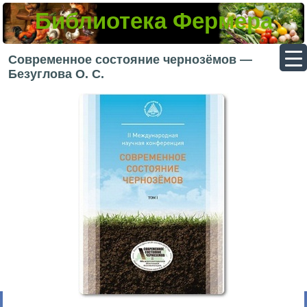
Библиотека Фермера
▼
Современное состояние чернозёмов —
Безуглова О. С.
▼
▼
▼