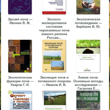
▼
▼
Эрозия почв —
Эколого-
Экологическое
Ивонин В. М.
мелиоративное
почвоведение —
состояние
Берёзкин В. Ю.
черноземных почв
южного региона
России...
▼
▼
Экологические
Эволюция почв и
Химия почв:
функции почв —
почвенного покрова
Основные методы
Уваров Г. И.
— Иванов И. В.
исследования —
Гасанова Е....