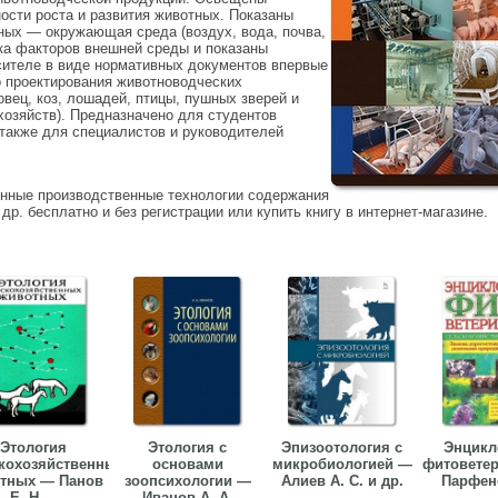
ости роста и развития животных. Показаны
ных — окружающая среда (воздух, вода, почва,
тика факторов внешней среды и показаны
сителе в виде нормативных документов впервые
о проектирования животноводческих
 овец, коз, лошадей, птицы, пушных зверей и
хозяйств). Предназначено для студентов
 также для специалистов и руководителей
енные производственные технологии содержания
р. бесплатно и без регистрации или купить книгу в интернет-магазине.
Этология
Этология с
Эпизоотология с
Энцикл
кохозяйственных
основами
микробиологией —
фитовете
тных — Панов
зоопсихологии —
Алиев А. С. и др.
Парфено
Е. Н....
Иванов А. А.