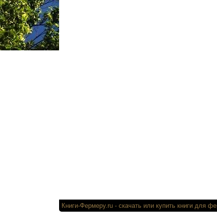
Книги-Фермеру.ru
- скачать или купи