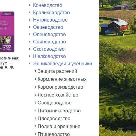
Коневодство
Кролиководство
Нутриеводство
Овцеводство
Оленеводство
Свиноводство
Скотоводство
Шелководство
оогигиена:
икум —
Энциклопедии и учебники
в А. Ф.
Защита растений
Кормление животных
Кормопроизводство
Лесное хозяйство
Овощеводство
Питомниководство
Плодоводство
Полив и орошение
Птицеводство