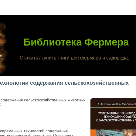
Библиотека Фермера
Скачать / купить книги для фермера и садовода.
ехнологии содержания сельскохозяйственных
 содержания сельскохозяйственных животных
С.
овременных технологий содержания
ивотноводческой продукции. Освещены