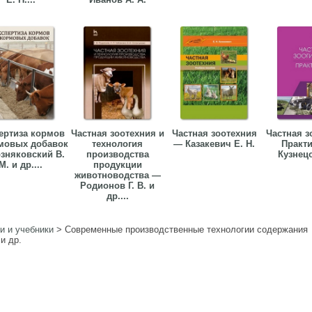
ертиза кормов
Частная зоотехния и
Частная зоотехния
Частная з
мовых добавок
технология
— Казакевич Е. Н.
Практ
зняковский В.
производства
Кузнецо
М. и др....
продукции
животноводства —
Родионов Г. В. и
др....
и и учебники
>
Современные производственные технологии содержания
и др.