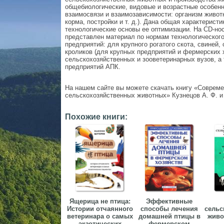
общебиологические, видовые и возрастные особенн
взаимосвязи и взаимозависимости: организм живот
корма, постройки и т. д.). Дана общая характерис
технологические основы ее оптимизации. На CD-но
представлен материал по нормам технологическог
предприятий: для крупного рогатого скота, свиней,
кроликов (для крупных предприятий и фермерских 
сельскохозяйственных и зооветеринарных вузов, а
предприятий АПК.
На нашем сайте вы можете скачать книгу «Соврем
сельскохозяйственных животных» Кузнецов А. Ф. и д
Похожие книги:
Ящерица не птица:
Эффективные
Истории отчаянного
способы лечения
сельс
ветеринара о самых
домашней птицы в
живо
экзотических
фермерском