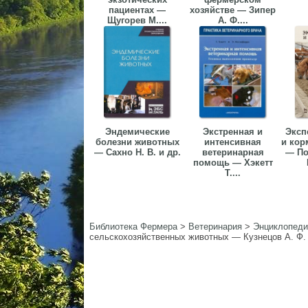
пациентах —
хозяйстве — Зипер
Щугорев М....
А. Ф....
Эндемические
Экстренная и
Эксп
болезни животных
интенсивная
и кор
— Сахно Н. В. и др.
ветеринарная
— По
помощь — Хэкетт
Т....
Библиотека Фермера
>
Ветеринария
>
Энциклопеди
сельскохозяйственных животных — Кузнецов А. Ф. 