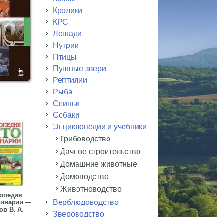
Кролики
КРС
Лошади
Нутрии
Птицы
Пушные звери
Рептилии
Рыба
Свиньи
Собаки
Энциклопедии и учебники
Грибоводство
Дачное строительство
Домашние животные
Домоводство
Животноводство
опедия
Верблюдоводство
ринарии —
в В. А.
Звероводство