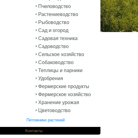
Пчеловодство
Растениеводство
Рыбоводство
Сад и огород
Садовая техника
Садоводство
Сельское хозяйство
Собаководство
Теплицы и парники
Удобрения
Фермерские продукты
Фермерское хозяйство
Хранение урожая
Цветоводство
Питомники растений
одников.
Контакты