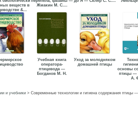
х биологически
перепела, фазаны —
до Я — Скляр С. С....
Умельцев
вных веществ в
Жмакин М. С....
еводстве &...
ермерское
Учебная книга
Уход за молодняком
Техно
ицеводство
оператора-
домашней птицы
гигиен
птицевода —
основы с
Богданов М. Н.
птицы — 
А. Ф
ии и учебники
>
Современные технологии и гигиена содержания птицы —