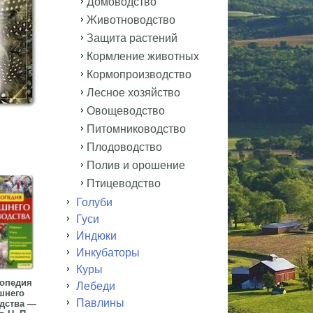
Домоводство
Животноводство
Защита растений
Кормление животных
Кормопроизводство
Лесное хозяйство
Овощеводство
Питомниководство
Плодоводство
Полив и орошение
Птицеводство
Голуби
Гуси
Индюки
Инкубаторы
Куры
опедия
Лебеди
шнего
Павлины
дства —