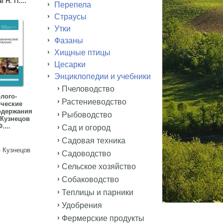
 Н. П....
Перепела
Страусы
Утки
Фазаны
Хищные птицы
Цесарки
Энциклопедии и учебники
Пчеловодство
лого-
Растениеводство
ические
одержания
Рыбоводство
Кузнецов
....
Сад и огород
Садовая техника
 Кузнецов
Садоводство
Сельское хозяйство
Собаководство
Теплицы и парники
Удобрения
Фермерские продукты