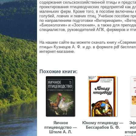
содержания сельскохозяйственной птицы и предст
проектирования птицеводческих предприятий как дл
маленьких ферм. Кроме того, в пособие включены
голубей, ловчих и певчих птиц. Учебное пособие п
по направлениям подготовки «Ветеринария», «Вете
«Биоэкология» и «Зоотехния», а также для препода
специалистов, руководителей АПК, фермеров и пт
На нашем сайте вы можете скачать книгу «Совреме
птицы» Кузнецов А. Ф. и др. в формате pdf бесплат
интернет-магазине.
Похожие книги:
Яичное
Юному птицеводу —
Эф
птицеводство —
Бессарабов Б. Ф.
ис
Штеле А. Л.
втори