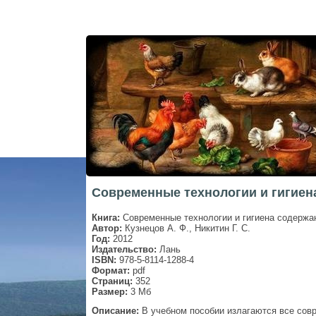
Современные технологии и гигиена
Книга:
Современные технологии и гигиена содержа
Автор:
Кузнецов А. Ф., Никитин Г. С.
Год:
2012
Издательство:
Лань
ISBN:
978-5-8114-1288-4
Формат:
pdf
Страниц:
352
Размер:
3 Мб
Описание:
В учебном пособии излагаются все сов