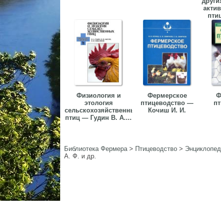
други
акти
птиц
Физиология и
Фермерское
Ф
этология
птицеводство —
пт
сельскохозяйственных
Кочиш И. И.
птиц — Гудин В. А....
Библиотека Фермера
>
Птицеводство
>
Энциклопед
А. Ф. и др.