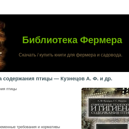
Библиотека Фермера
Скачать / купить книги для фермера и садовода.
 содержания птицы — Кузнецов А. Ф. и др.
ния птицы
ременные требования и нормативы