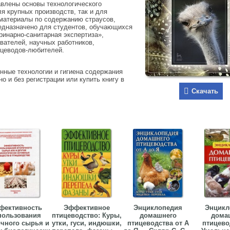
авлены основы технологического
я крупных производств, так и для
 материалы по содержанию страусов,
редназначено для студентов, обучающихся
ринарно-санитарная экспертиза»,
вателей, научных работников,
ицеводов-любителей.
нные технологии и гигиена содержания
но и без регистрации или купить книгу в
Скачать
фективность
Эффективное
Энциклопедия
Энцикл
пользования
птицеводство: Куры,
домашнего
дома
чного сырья и
утки, гуси, индюшки,
птицеводства от А
птицево