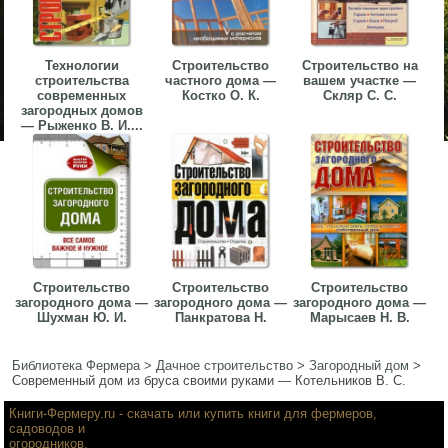
Технологии
Строительство
Строительство на
строительства
частного дома —
вашем участке —
современных
Костко О. К.
Скляр С. С.
загородных домов
— Рыженко В. И....
Строительство
Строительство
Строительство
загородного дома —
загородного дома —
загородного дома —
Шухман Ю. И.
Панкратова Н.
Марысаев Н. В.
Библиотека Фермера
>
Дачное строительство
>
Загородный дом
>
Современный дом из бруса своими руками — Котельников В. С.
Книги-Фермеру.ru
- скачать или купить книги для фермеров,
садоводов и
огородников.