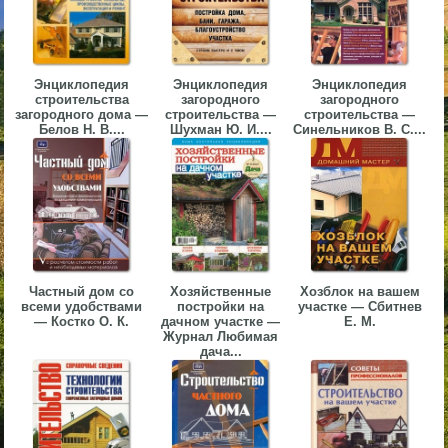
▼
▼
Энциклопедия
Энциклопедия
Энциклопедия
строительства
загородного
загородного
загородного дома —
строительства —
строительства —
Белов Н. В....
Шухман Ю. И....
Синельников В. С....
▼
Частный дом со
Хозяйственные
Хозблок на вашем
▼
всеми удобствами
постройки на
участке — Сбитнев
— Костко О. К.
дачном участке —
Е. М.
Журнал Любимая
дача...