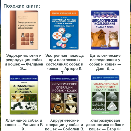
Похожие книги:
▼
▼
▼
Эндокринология и
Экстренная помощь
Цитологические
репродукция собак
при неотложных
исследования у
и кошек — Фелдмен
состояниях собак и
собак и кошек —
Э....
кошек — Артеро К.
Данн Д....
Т....
▼
Хламидиоз собак и
Хирургические
Ультразвуковая
кошек — Равилов Р.
операции у собак и
диагностика собак и
Х.
кошек — Соболев В.
кошек — Барр Ф.