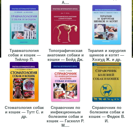
А....
Травматология
Топографическая
Терапия и хирургия
собак и кошек —
анатомия собаки и
щенков и котят —
Тейлор П.
кошки — Бойд Дж.
Хозгуд Ж. и др.
Стоматология собак
Справочник по
Справочник по
и кошек — Тутт С. и
инфекционным
болезням собак и
др.
болезням собак и
кошек — Федюк В.
кошек — Гаскелл Р.
И.
М....