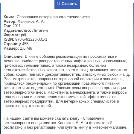
Скачать
▼
Книга:
Справочник ветеринарного специалиста
Автор:
Ханников А. А.
Год:
2011
Издательство:
Литагент
▼
Формат:
pdf
ISBN:
978-5-91223-001-1
Страниц:
455
Размер:
1,6 Мб
▼
Описание:
В книге собраны рекомендации по профилактике и
лечению наиболее распространенных инфекционных‚ инвазионных‚
грибковых‚ гельминтовых‚ а также незаразных болезней
сельскохозяйственных животных‚ пчел и птиц‚ домашних животных:
собак‚ кошек‚ певчих и декоративных птиц‚ аквариумных рыбок и т. д.
Рассматриваются вопросы ветеринарной санитарии и зоогигиены‚
▼
приводятся рекомендации по организации правильного питания
животных и их содержанию. Рассмотрены вопросы по организации
ветеринарного бизнеса‚ маркетинга‚ менеджмента‚ а также вопросы
планирования и определения экономической эффективности
ветеринарных предприятий. Для ветеринарных специалистов и
широкого круга читателей.
На нашем сайте вы можете скачать книгу «Справочник
ветеринарного специалиста» Ханников А. А. в формате pdf
бесплатно и без регистрации или купить книгу в интернет-магазине.