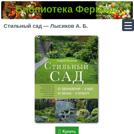
Библиотека Фермера
▼
Стильный сад — Лысиков А. Б.
▼
▼
▼
Купить