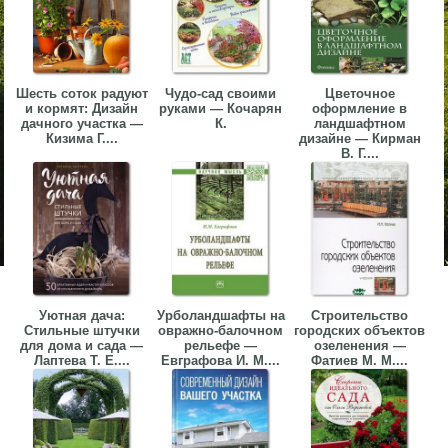
Шесть соток радуют
Чудо-сад своими
Цветочное
и кормят: Дизайн
руками — Кочарян
оформление в
дачного участка —
К.
ландшафтном
Кизима Г....
дизайне — Кирман
В. Г....
Уютная дача:
Урболандшафты на
Строительство
Стильные штучки
овражно-балочном
городских объектов
для дома и сада —
рельефе —
озеленения —
Лаптева Т. Е....
Евграфова И. М....
Фатиев М. М....