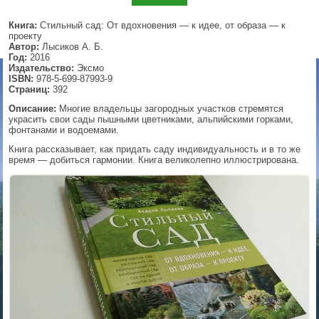
▼
Книга:
Стильный сад: От вдохновения — к идее, от образа — к
проекту
Автор:
Лысиков А. Б.
Год:
2016
Издательство:
Эксмо
▼
ISBN:
978-5-699-87993-9
Страниц:
392
Описание:
Многие владельцы загородных участков стремятся
украсить свои сады пышными цветниками, альпийскими горками,
фонтанами и водоемами.
▼
Книга рассказывает, как придать саду индивидуальность и в то же
время — добиться гармонии. Книга великолепно иллюстрирована.
▼