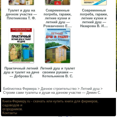
▼
Туалет и душ на
Современные
Современные
дачном участке —
погреба, гаражи,
погреба, гаражи,
▼
Плотникова Т. Ф.
летние кухни и
летние кухни и
летний душ —
летний душ —
Романченко Е....
Назарова В. И....
▼
Практичный летний
Летний душ и туалет
душ и туалет на даче
своими руками —
— Доброва Е.
Котельников В. С.
▼
Библиотека Фермера
>
Дачное строительство
>
Летний душ
>
Строим сами туалеты и души на дачном участке — Демин С.
Книги-Фермеру.ru
- скачать или купить книги для фермеров,
садоводов и
огородников.
Контакты