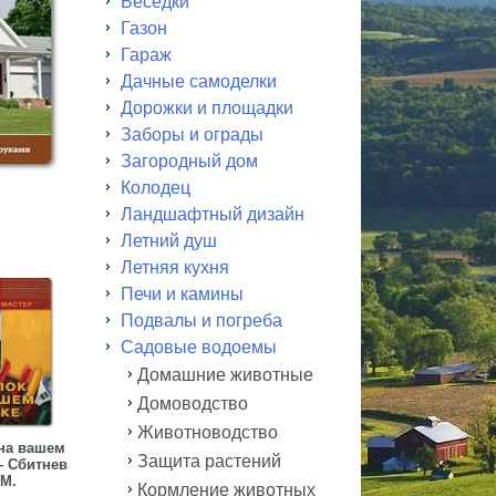
Беседки
Газон
Гараж
Дачные самоделки
Дорожки и площадки
Заборы и ограды
Загородный дом
Колодец
Ландшафтный дизайн
Летний душ
Летняя кухня
Печи и камины
Подвалы и погреба
Садовые водоемы
Домашние животные
Домоводство
Животноводство
на вашем
Защита растений
— Сбитнев
 М.
Кормление животных