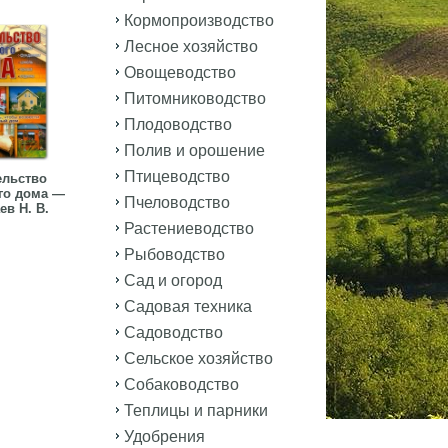
Кормопроизводство
Лесное хозяйство
Овощеводство
Питомниководство
Плодоводство
Полив и орошение
Птицеводство
ельство
го дома —
Пчеловодство
в Н. В.
Растениеводство
Рыбоводство
Сад и огород
Садовая техника
Садоводство
Сельское хозяйство
Собаководство
Теплицы и парники
Удобрения