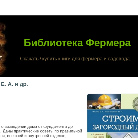
Библиотека Фермера
Скачать / купить книги для фермера и садовода.
. А. и др.
 о возведении дома от фундамента до
. Даны практические советы по правильной
ши, внешней и внутренней отделке,