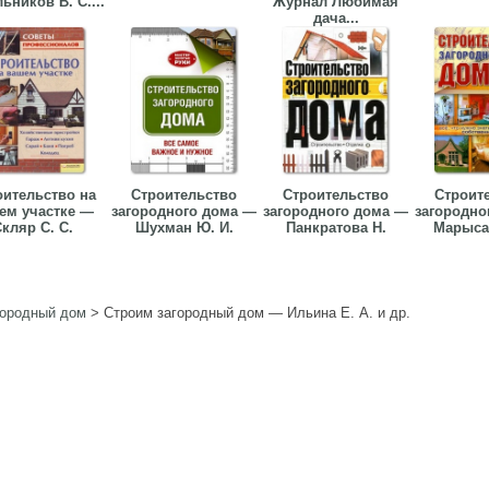
ьников В. С....
Журнал Любимая
дача...
оительство на
Строительство
Строительство
Строит
ем участке —
загородного дома —
загородного дома —
загородно
кляр С. С.
Шухман Ю. И.
Панкратова Н.
Марысае
городный дом
>
Строим загородный дом — Ильина Е. А. и др.