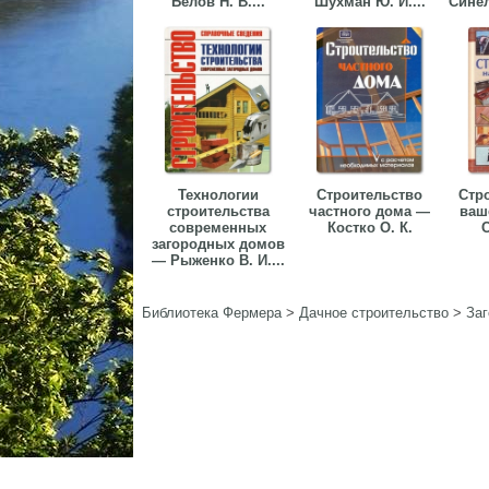
Белов Н. В....
Шухман Ю. И....
Синел
Технологии
Строительство
Стр
строительства
частного дома —
ваш
современных
Костко О. К.
С
загородных домов
— Рыженко В. И....
Библиотека Фермера
>
Дачное строительство
>
За