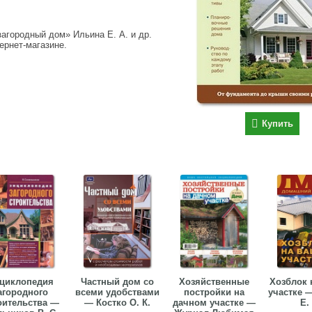
агородный дом» Ильина Е. А. и др.
тернет-магазине.
Купить
циклопедия
Частный дом со
Хозяйственные
Хозблок 
агородного
всеми удобствами
постройки на
участке 
оительства —
— Костко О. К.
дачном участке —
Е.