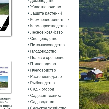
Домоводство
Животноводство
Защита растений
Кормление животных
Кормопроизводство
Лесное хозяйство
Овощеводство
Питомниководство
Плодоводство
Полив и орошение
Птицеводство
Пчеловодство
Растениеводство
Рыбоводство
Сад и огород
Садовая техника
атация
Садоводство
нно-
го парка —
Сельское хозяйство