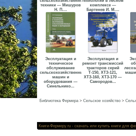
сельскохозяйственной
технологии в лесном
техники — Мишуров
комплексе —
Н. П....
Бартенев И. М....
Эксплуатация и
Эксплуатация и
Эк
техническое
ремонт трансмиссий
об
обслуживание
тракторов серий
лесоз
сельскохозяйственных
Т-150, ХТЗ-121,
маши
машин и
ХТЗ-160, ХТЗ-170 —
оборудования —
Самородов...
Синельнико...
Библиотека Фермера
>
Сельское хозяйство
>
Сельх
Книги-Фермеру.ru
- скачать или купи