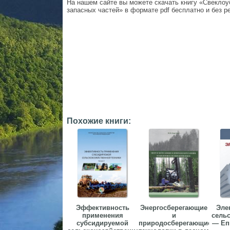
На нашем сайте вы можете скачать книгу «Свекло
запасных частей» в формате pdf бесплатно и без р
Похожие книги:
Эффективность
Энергосберегающие
Эле
применения
и
сель
субсидируемой
природосберегающие
— Еп