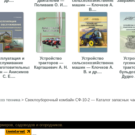
др....
двигателей —
сельскохозяйственных
Завражнов
Поливаев О. И....
машин — Клочков А.
В....
сплуатация и
Устройство
Устройство
Устро
служивание
тракторов —
сельскохозяйственных
гусен
аготовительных
Карташевич А. Н.
машин — Клочков А.
тракт
н — Анисимов
В. и др....
бульдо
С. Е....
Дудко Л
оз техника
>
Свеклоуборочный комбайн СФ-10-2 — Каталог запасных ча
ть книги для фермеров, садоводов и огор