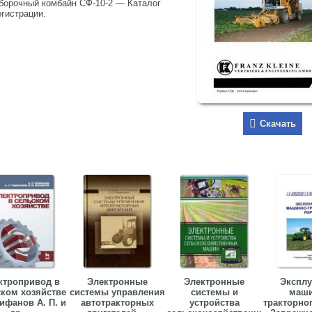
уборочный комбайн СФ-10-2 — Каталог
егистрации.
Скачать
ктропривод в
Электронные
Электронные
Эксплу
ском хозяйстве
системы управления
системы и
маши
ифанов А. П. и
автотракторных
устройства
тракторно