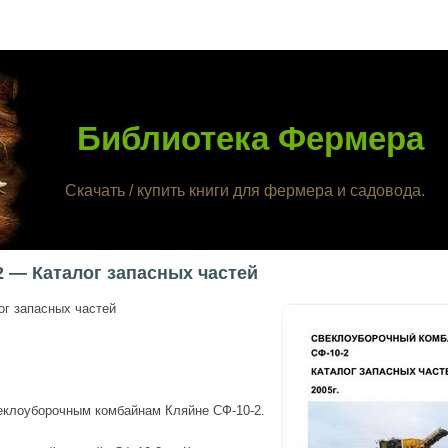
Библиотека Фермера
Скачать / купить книги для фермера и садовода.
 — Каталог запасных частей
г запасных частей
веклоуборочным комбайнам Кляйне СФ-10-2.