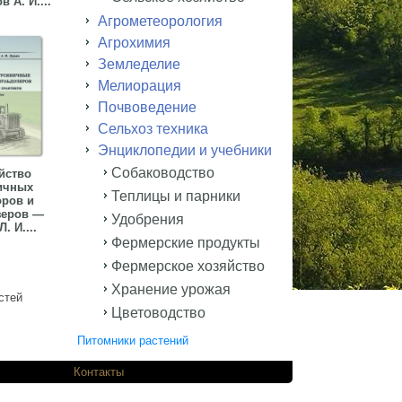
 А. И....
Агрометеорология
Агрохимия
Земледелие
Мелиорация
Почвоведение
Сельхоз техника
Энциклопедии и учебники
Собаководство
йство
ичных
Теплицы и парники
оров и
зеров —
Удобрения
. И....
Фермерские продукты
Фермерское хозяйство
Хранение урожая
стей
Цветоводство
Питомники растений
одников.
Контакты