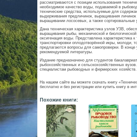
рассматриваются с позиции использования технич
необходимое качество воды, подаваемой в рыбово
технические средства, используемые для содержан
выдерживания предличинок, выращивания личинок 
выращивании лососевых, а также сортировальные у
Дана техническая характеристика узлов УЗВ, обес
выращивания рыбы, механической и биологической
оксигенация воды. Представлена характеристика к
транспортировки оплодотворённой икры, молоди, т
предлагаются вопросы для самопроверки. В конце 
рекомендуемой литературы.
Издание предназначено для студентов бакалавриат
рыбохозяйственных и сельскохозяйственных вузов.
специалистам рыбоводных и фермерских хозяйств.
На нашем сайте вы можете скачать книгу «Техничес
бесплатно и без регистрации или купить книгу в ин
Похожие книги: