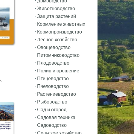
Домоводство
Животноводство
Защита растений
Кормление животных
Кормопроизводство
Лесное хозяйство
Овощеводство
Питомниководство
Плодоводство
Полив и орошение
Птицеводство
.
Пчеловодство
Растениеводство
Рыбоводство
Сад и огород
Садовая техника
Садоводство
Сельское хозяйство