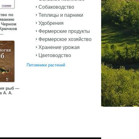
Собаководство
тво по
Теплицы и парники
иванию
Удобрения
 Черном
Крючков
Фермерские продукты
...
Фермерское хозяйство
Хранение урожая
Цветоводство
Питомники растений
ия рыб —
 А. А.