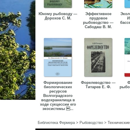
Юному рыбоводу —
Эффективное
Экол
Дорохов С. М.
прудовое
И
рыбоводство —
басс
Сабодаш В. М.
Формирование
Форелеводство —
Ф
биологических
Титарев Е. Ф.
рыбо
ресурсов
Волгоградского
водохранилища в
ходе сукцессии его
экосистемы ...
Библиотека Фермера
>
Рыбоводство
>
Технические