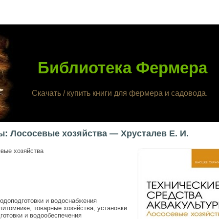
Библиотека Фермера
Скачать / купить книги для фермера и садовода.
ы: Лососевые хозяйства — Хрусталев Е. И.
евые хозяйства
одоподготовки и водоснабжения
итомнике, товарные хозяйства, установки
готовки и водообеспечения