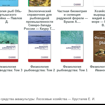
огия рыб Обь-
Экологический
Частная биометрия
Хозяйс
ртышского
справочник для
и селекция
выращ
ейна — Павлов
рыбоводной
радужной форели —
мидий в
Д.
промышленности
Бушов А....
море — 
Северо-Запада
В.
России — Киуру Т....
изиология
Физиология
Физиология
Физиолог
водства: Том 3
рыбоводства: Том 2
рыбоводства: Том 1
Иванов
 средства аквакультуры: Лососевые хозяйства — Хрусталев Е. И.