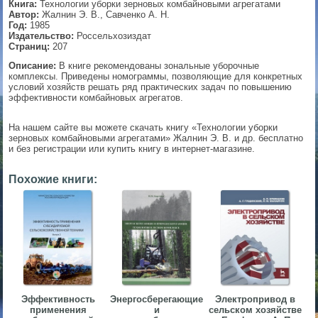
Книга:
Технологии уборки зерновых комбайновыми агрегатами
Автор:
Жалнин Э. В., Савченко А. Н.
▼
Год:
1985
Издательство:
Россельхозиздат
Страниц:
207
Описание:
В книге рекомендованы зональные уборочные
комплексы. Приведены номограммы, позволяющие для конкретных
▼
условий хозяйств решать ряд практических задач по повышению
эффективности комбайновых агрегатов.
На нашем сайте вы можете скачать книгу «Технологии уборки
▼
зерновых комбайновыми агрегатами» Жалнин Э. В. и др. бесплатно
и без регистрации или купить книгу в интернет-магазине.
Похожие книги:
▼
Эффективность
Энергосберегающие
Электропривод в
применения
и
сельском хозяйстве