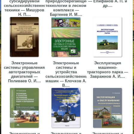
субсидируемой
природосберегающие
— Епифанов А. П. и
сельскохозяйственной
технологии в лесном
др....
▼
техники — Мишуров
комплексе —
Н. П....
Бартенев И. М....
▼
▼
Электронные
Электронные
Эксплуатация
системы управления
системы и
машинно-
автотракторных
устройства
тракторного парка —
двигателей —
сельскохозяйственных
Завражнов А. И....
Поливаев О. И....
машин — Клочков А.
В....
▼
Эксплуатация и
Эксплуатация и
Эксплуатация и