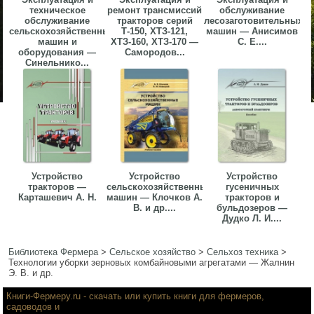
техническое
ремонт трансмиссий
обслуживание
обслуживание
тракторов серий
лесозаготовительных
сельскохозяйственных
Т-150, ХТЗ-121,
машин — Анисимов
машин и
ХТЗ-160, ХТЗ-170 —
С. Е....
оборудования —
Самородов...
Синельнико...
Устройство
Устройство
Устройство
тракторов —
сельскохозяйственных
гусеничных
Карташевич А. Н.
машин — Клочков А.
тракторов и
В. и др....
бульдозеров —
Дудко Л. И....
Библиотека Фермера
>
Сельское хозяйство
>
Сельхоз техника
>
Технологии уборки зерновых комбайновыми агрегатами — Жалнин
Э. В. и др.
Книги-Фермеру.ru
- скачать или купить книги для фермеров,
садоводов и