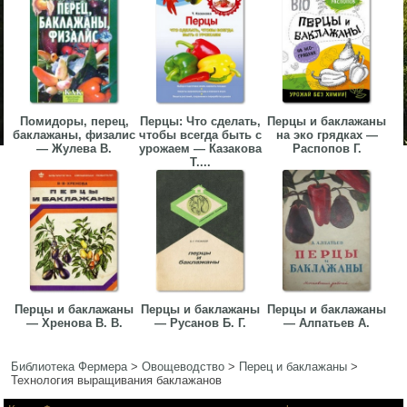
Помидоры, перец,
Перцы: Что сделать,
Перцы и баклажаны
баклажаны, физалис
чтобы всегда быть с
на эко грядках —
— Жулева В.
урожаем — Казакова
Распопов Г.
Т....
Перцы и баклажаны
Перцы и баклажаны
Перцы и баклажаны
— Хренова В. В.
— Русанов Б. Г.
— Алпатьев А.
Библиотека Фермера
>
Овощеводство
>
Перец и баклажаны
>
Технология выращивания баклажанов