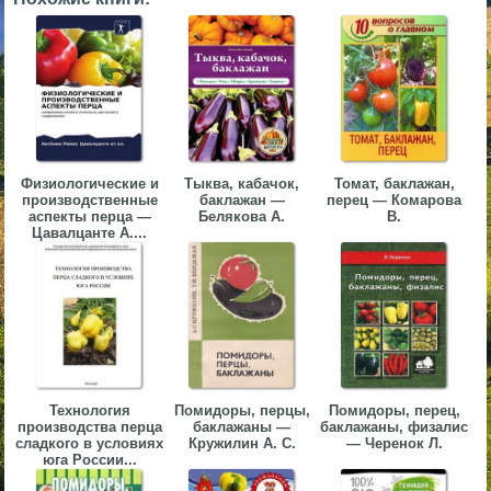
▼
▼
Физиологические и
Тыква, кабачок,
Томат, баклажан,
▼
производственные
баклажан —
перец — Комарова
аспекты перца —
Белякова А.
В.
Цавалцанте А....
▼
Технология
Помидоры, перцы,
Помидоры, перец,
производства перца
баклажаны —
баклажаны, физалис
сладкого в условиях
Кружилин А. С.
— Черенок Л.
юга России...