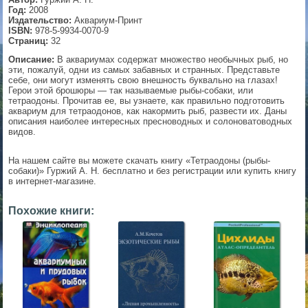
Год:
2008
▼
Издательство:
Аквариум-Принт
ISBN:
978-5-9934-0070-9
Страниц:
32
Описание:
В аквариумах содержат множество необычных рыб, но
эти, пожалуй, одни из самых забавных и странных. Представьте
▼
себе, они могут изменять свою внешность буквально на глазах!
Герои этой брошюры — так называемые рыбы-собаки, или
тетраодоны. Прочитав ее, вы узнаете, как правильно подготовить
аквариум для тетраодонов, как накормить рыб, развести их. Даны
описания наиболее интересных пресноводных и солоноватоводных
▼
видов.
На нашем сайте вы можете скачать книгу «Тетраодоны (рыбы-
собаки)» Гуржий А. Н. бесплатно и без регистрации или купить книгу
в интернет-магазине.
▼
Похожие книги: