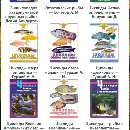
▼
Энциклопедия
Экзотические рыбы
Цихлиды. Атлас-
аквариумных и
— Кочетов А. М.
определитель —
прудовых рыбок —
Боруховиц Д.
▼
Девид Альдертон...
▼
Цихлиды озера
Цихлиды озера
Цихлиды
Танганьика —
малави — Гуржий А.
карликовые —
Гуржий А. Н.
Н.
Гуржий А. Н.
▼
Цихлиды Великих
Цихлиды
Цихлиды — рыбы с
Африканских озёр —
американские —
интеллектом —