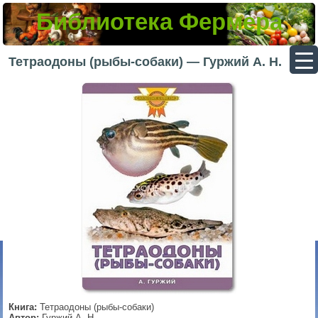
Библиотека Фермера
▼
Тетраодоны (рыбы-собаки) — Гуржий А. Н.
▼
▼
▼
Книга:
Тетраодоны (рыбы-собаки)
Автор:
Гуржий А. Н.