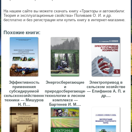
▼
На нашем сайте вы можете скачать книгу «Тракторы и автомобили:
Теория и эксплуатационные свойства» Поливаев О. И. и др.
▼
бесплатно и без регистрации или купить книгу в интернет-магазине.
Похожие книги:
▼
Эффективность
Энергосберегающие
Электропривод в
применения
и
сельском хозяйстве
▼
субсидируемой
природосберегающие
— Епифанов А. П. и
сельскохозяйственной
технологии в лесном
др....
техники — Мишуров
комплексе —
Н. П....
Бартенев И. М....