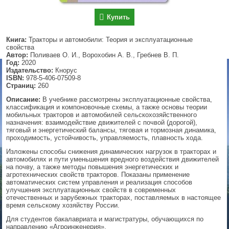
▼
Купить
Книга:
Тракторы и автомобили: Теория и эксплуатационные
свойства
Автор:
Поливаев О. И., Ворохобин А. В., Гребнев В. П.
▼
Год:
2020
Издательство:
Кнорус
ISBN:
978-5-406-07509-8
Страниц:
260
▼
Описание:
В учебнике рассмотрены эксплуатационные свойства,
классификация и компоновочные схемы, а также основы теории
мобильных тракторов и автомобилей сельскохозяйственного
назначения: взаимодействие движителей с почвой (дорогой),
тяговый и энергетический балансы, тяговая и тормозная динамика,
▼
проходимость, устойчивость, управляемость, плавность хода.
Изложены способы снижения динамических нагрузок в тракторах и
автомобилях и пути уменьшения вредного воздействия движителей
на почву, а также методы повышения энергетических и
агротехнических свойств тракторов. Показаны применение
автоматических систем управления и реализация способов
улучшения эксплуатационных свойств в современных
отечественных и зарубежных тракторах, поставляемых в настоящее
время сельскому хозяйству России.
Для студентов бакалавриата и магистратуры, обучающихся по
направлению «Агроинженерия».