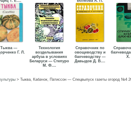
щиц Т. Е....
Волкова А. П.
Тыква —
Технология
Справочник по
Справочн
орченко Г. Л.
возделывания
овощеводству и
бахчевода
арбуза в условиях
бахчеводству —
Х.
Беларуси — Степуро
Давыдов Д. В....
М. Ф....
культуры
>
Тыква, Кабачок, Патиссон — Спецвыпуск газеты огород №4 2