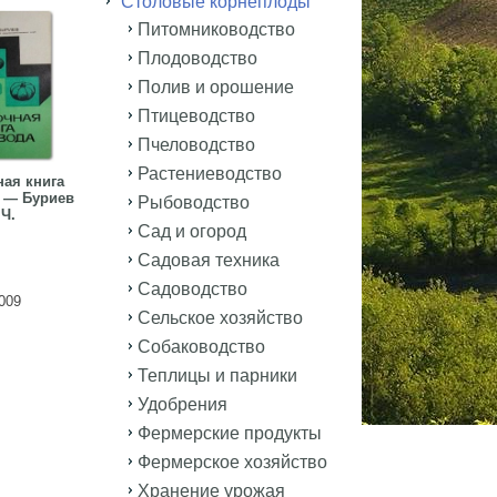
Столовые корнеплоды
Питомниководство
Плодоводство
Полив и орошение
Птицеводство
Пчеловодство
Растениеводство
ая книга
 — Буриев
Рыбоводство
 Ч.
Сад и огород
Садовая техника
Садоводство
009
Сельское хозяйство
Собаководство
Теплицы и парники
Удобрения
Фермерские продукты
Фермерское хозяйство
Хранение урожая