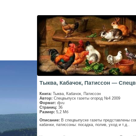
Тыква, Кабачок, Патиссон — Спецв
Книга:
Тыква, Кабачок, Патиссон
Автор:
Спецвыпуск газеты огород №4 2009
Формат:
djvu
Страниц:
36
Размер:
5,2 Мб
Описание:
В спецвыпуске газеты представлены со
кабачки, патиссоны: посадка, полив, уход и т.д..