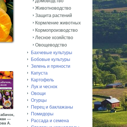
Домоводство
Животноводство
Защита растений
Кормление животных
Кормопроизводство
Лесное хозяйство
Овощеводство
Бахчевые культуры
Бобовые культуры
Зелень и пряности
Капуста
Картофель
Лук и чеснок
Овощи
Огурцы
Перец и баклажаны
Помидоры
кабачок,
жан —
Рассада и семена
ова А.