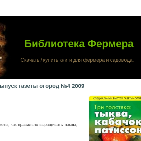
Библиотека Фермера
Скачать / купить книги для фермера и садовода.
ыпуск газеты огород №4 2009
веты, как правильно выращивать тыквы,