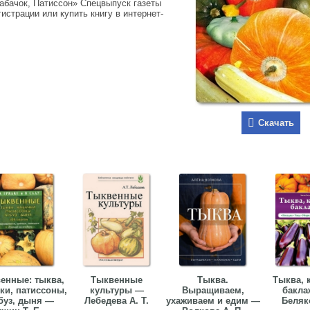
Кабачок, Патиссон» Спецвыпуск газеты
истрации или купить книгу в интернет-
Скачать
енные: тыква,
Тыквенные
Тыква.
Тыква, 
ки, патиссоны,
культуры —
Выращиваем,
бакла
буз, дыня —
Лебедева А. Т.
ухаживаем и едим —
Беляк