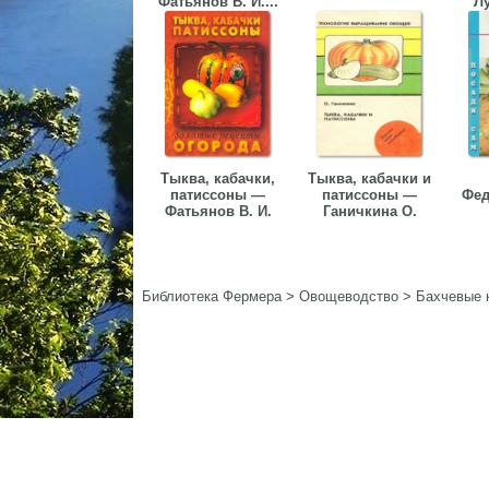
Фатьянов В. И....
Лу
Тыква, кабачки,
Тыква, кабачки и
патиссоны —
патиссоны —
Фед
Фатьянов В. И.
Ганичкина О.
Библиотека Фермера
>
Овощеводство
>
Бахчевые 