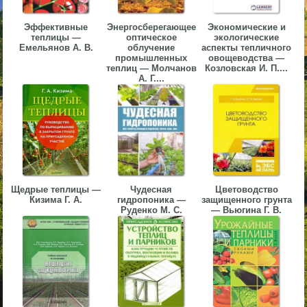
▼
Эффективные
Энергосберегающее
Экономические и
теплицы —
оптическое
экологические
▼
Емельянов А. В.
облучение
аспекты тепличного
промышленных
овощеводства —
теплиц — Молчанов
Козловская И. П....
А. Г....
▼
Щедрые теплицы —
Чудесная
Цветоводство
Кизима Г. А.
гидропоника —
защищенного грунта
▼
Руденко М. С.
— Вьюгина Г. В.