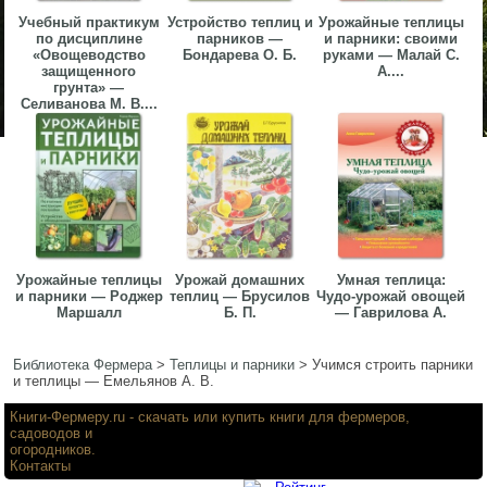
Учебный практикум
Устройство теплиц и
Урожайные теплицы
по дисциплине
парников —
и парники: своими
«Овощеводство
Бондарева О. Б.
руками — Малай С.
защищенного
А....
грунта» —
Селиванова М. В....
Урожайные теплицы
Урожай домашних
Умная теплица:
и парники — Роджер
теплиц — Брусилов
Чудо-урожай овощей
Маршалл
Б. П.
— Гаврилова А.
Библиотека Фермера
>
Теплицы и парники
>
Учимся строить парники
и теплицы — Емельянов А. В.
Книги-Фермеру.ru
- скачать или купить книги для фермеров,
садоводов и
огородников.
Контакты