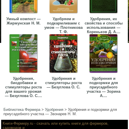
Умный компост —
Удобряем и
Удобрения, их
Жирмунская Н. М.
подкармливаем с
свойства и способы
умом — Плотникова
использования —
Т. Ф.
Кореньков Д. А....
Удобрения,
Удобрения и
Удобрения и
биодобавки и
стимуляторы роста
подкормки для
стимуляторы роста
— Безуглова О. С.
приусадебного
для вашего урожая
участка — Зорина
— Безуглова О. С....
А....
Библиотека Фермера
>
Удобрения
>
Удобрения и подкормки для
приусадебного участка — Звонарев Н. М.
Книги-Фермеру.ru
- скачать или купить книги для фермеров,
садоводов и