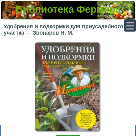
Библиотека Фермера
▼
Удобрения и подкормки для приусадебного
участка — Звонарев Н. М.
▼
▼
▼