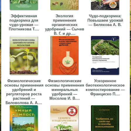
▼
Эффективная
Экология
Чудо-подкормка:
▼
подкормка для
применения
Повышаем урожай
чудо-урожая —
органических
— Белякова А. В.
Плотникова Т....
удобрений — Сычев
В. Г. и др....
▼
Физиологические
Физиологические
Ускоренное
основы применения
основы применения
биотехнологическое
▼
удобрений и
минеральных
компостирование —
регуляторов роста
удобрений —
Франциско П....
растений —
Мосолов И. В....
Беловолова А. А....