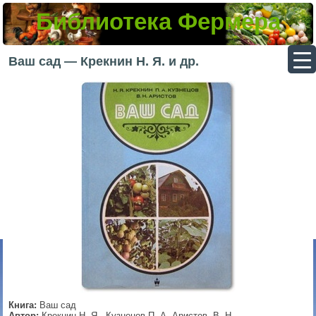
Библиотека Фермера
▼
Ваш сад — Крекнин Н. Я. и др.
▼
▼
▼
Книга:
Ваш сад
Автор:
Крекнин Н. Я., Кузнецов П. А, Аристов, В. Н.