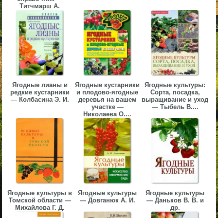
Титчмарш А.
▼
▼
Ягодные лианы и
Ягодные кустарники
Ягодные культуры:
▼
редкие кустарники
и плодово-ягодные
Сорта, посадка,
— Колбасина Э. И.
деревья на вашем
выращивание и уход
участке —
— Тыбель В....
Николаева О....
▼
Ягодные культуры в
Ягодные культуры
Ягодные культуры
Томской области —
— Довганюк А. И.
— Даньков В. В. и
Михайлова Г. Д.
др.