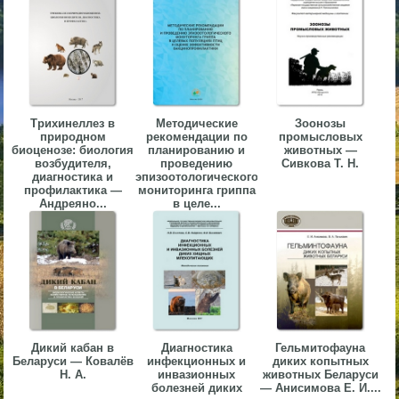
▼
▼
Трихинеллез в
Методические
Зоонозы
природном
рекомендации по
промысловых
биоценозе: биология
планированию и
животных —
▼
возбудителя,
проведению
Сивкова Т. Н.
диагностика и
эпизоотологического
профилактика —
мониторинга гриппа
Андреяно...
в целе...
▼
Дикий кабан в
Диагностика
Гельмитофауна
Беларуси — Ковалёв
инфекционных и
диких копытных
Н. А.
инвазионных
животных Беларуси
болезней диких
— Анисимова Е. И....