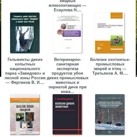
хищных
млекопитающих —
Есаулова Н....
Гельминты диких
Ветеринарно-
Болезни охотничье-
копытных
санитарная
промысловых
национального
экспертиза
зверей и птиц —
парка «Завидово» и
продуктов убоя
Третьяков А. М....
лесной зоны России
диких промысловых
— Фертиков В. И....
животных и
пернатой дичи при
инва...