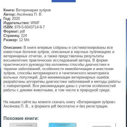
▼
Книга:
Ветеринария зубров
Автор:
Аксёнова П. В.
Год:
2020
Издательство:
WWF
ISBN:
978-5-6043714-9-7
▼
Формат:
pdf
Страниц:
224
Размер:
12 Мб
Описание:
В книге впервые собраны и систематизированы все
известные болезни зубров, описанные в научных публикациях и
▼
ветеринарных отчетах, а также представлены результаты
восьмилетних практических исследований автора. В форме
практического руководства изложены способы диагностики и
терапии заболеваний, особенности иммобилизации и анестезии
зубров, способы ветеринарного и генетического мониторинга
▼
вольных популяций. Для минимизации ветеринарных ошибок
разработаны алгоритмы диагностики заболеваний и методы работы
с лабораторией. Все рекомендации даны с учетом особенностей
работы с дикими животными, в том числе в природной среде.
На нашем сайте вы можете скачать книгу «Ветеринария зубров»
Аксёнова П. В., в формате pdf бесплатно и без регистрации.
Похожие книги: