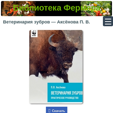
Библиотека Фермера
▼
Ветеринария зубров — Аксёнова П. В.
▼
▼
▼
Скачать