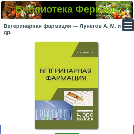
Библиотека Фермера
▼
Ветеринарная фармация — Лунегов А. М. и
др.
▼
▼
▼