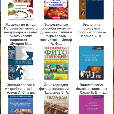
▼
▼
Ящерица не птица:
Эффективные
Этология с
Истории отчаянного
способы лечения
основами
ветеринара о самых
домашней птицы в
зоопсихологии —
экзотических
фермерском
Иванов А. А.
пациентах —
хозяйстве — Зипер
Щугорев М....
А. Ф....
▼
▼
Эпизоотология с
Энциклопедия
Эндемические
микробиологией —
фитоветеринарии —
болезни животных
Алиев А. С. и др.
Парфенов В. А.
— Сахно Н. В. и др.