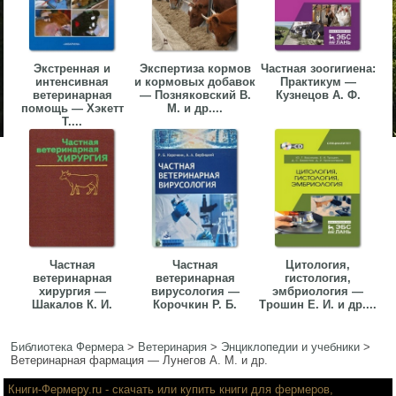
Экстренная и
Экспертиза кормов
Частная зоогигиена:
интенсивная
и кормовых добавок
Практикум —
ветеринарная
— Позняковский В.
Кузнецов А. Ф.
помощь — Хэкетт
М. и др....
Т....
Частная
Частная
Цитология,
ветеринарная
ветеринарная
гистология,
хирургия —
вирусология —
эмбриология —
Шакалов К. И.
Корочкин Р. Б.
Трошин Е. И. и др....
Библиотека Фермера
>
Ветеринария
>
Энциклопедии и учебники
>
Ветеринарная фармация — Лунегов А. М. и др.
Книги-Фермеру.ru
- скачать или купить книги для фермеров,