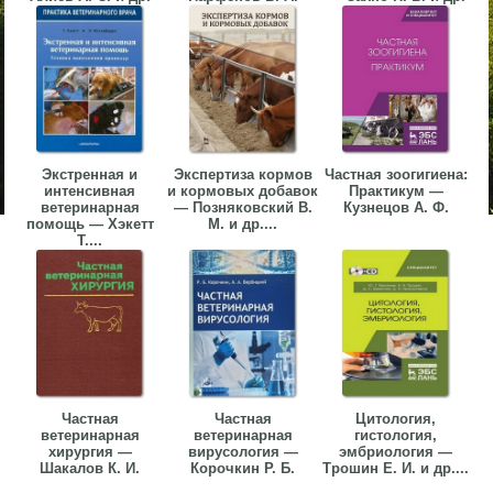
Экстренная и
Экспертиза кормов
Частная зоогигиена:
интенсивная
и кормовых добавок
Практикум —
ветеринарная
— Позняковский В.
Кузнецов А. Ф.
помощь — Хэкетт
М. и др....
Т....
Частная
Частная
Цитология,
ветеринарная
ветеринарная
гистология,
хирургия —
вирусология —
эмбриология —
Шакалов К. И.
Корочкин Р. Б.
Трошин Е. И. и др....