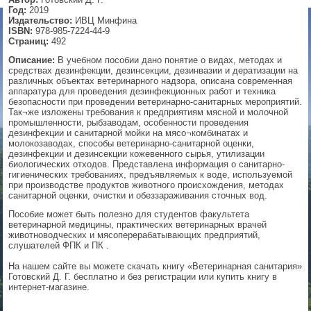
Год:
2019
▼
Издательство:
ИВЦ Минфина
ISBN:
978-985-7224-44-9
Страниц:
492
Описание:
В учебном пособии дано понятие о видах, методах и
средствах дезинфекции, дезинсекции, дезинвазии и дератизации на
▼
различных объектах ветеринарного надзора, описана современная
аппаратура для проведения дезинфекционных работ и техника
безопасности при проведении ветеринарно-санитарных мероприятий.
Так¬же изложены требования к предприятиям мясной и молочной
промышленности, рыбзаводам, особенности проведения
▼
дезинфекции и санитарной мойки на мясо¬комбинатах и
молокозаводах, способы ветеринарно-санитарной оценки,
дезинфекции и дезинсекции кожевенного сырья, утилизации
биологических отходов. Представлена информация о санитарно-
гигиенических требованиях, предъявляемых к воде, используемой
при производстве продуктов животного происхождения, методах
▼
санитарной оценки, очистки и обеззараживания сточных вод.
Пособие может быть полезно для студентов факультета
ветеринарной медицины, практических ветеринарных врачей
животноводческих и мясоперерабатывающих предприятий,
слушателей ФПК и ПК .
На нашем сайте вы можете скачать книгу «Ветеринарная санитария»
Готовский Д. Г. бесплатно и без регистрации или купить книгу в
интернет-магазине.