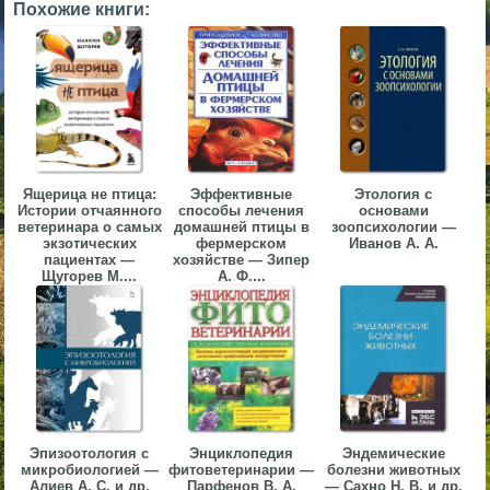
Похожие книги:
▼
▼
Ящерица не птица:
Эффективные
Этология с
▼
Истории отчаянного
способы лечения
основами
ветеринара о самых
домашней птицы в
зоопсихологии —
экзотических
фермерском
Иванов А. А.
пациентах —
хозяйстве — Зипер
Щугорев М....
А. Ф....
▼
Эпизоотология с
Энциклопедия
Эндемические
микробиологией —
фитоветеринарии —
болезни животных
Алиев А. С. и др.
Парфенов В. А.
— Сахно Н. В. и др.