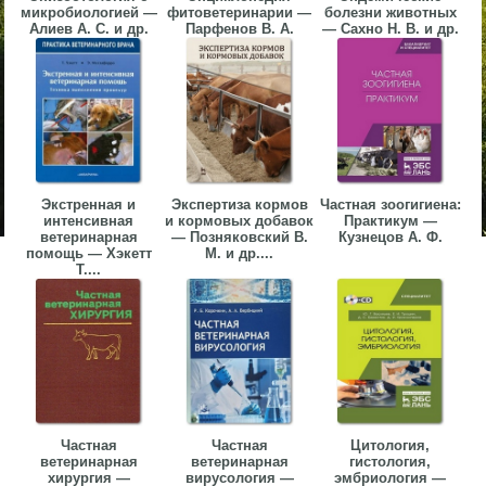
микробиологией —
фитоветеринарии —
болезни животных
Алиев А. С. и др.
Парфенов В. А.
— Сахно Н. В. и др.
Экстренная и
Экспертиза кормов
Частная зоогигиена:
интенсивная
и кормовых добавок
Практикум —
ветеринарная
— Позняковский В.
Кузнецов А. Ф.
помощь — Хэкетт
М. и др....
Т....
Частная
Частная
Цитология,
ветеринарная
ветеринарная
гистология,
хирургия —
вирусология —
эмбриология —