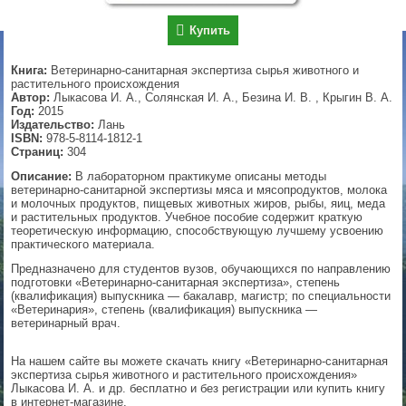
▼
Купить
Книга:
Ветеринарно-санитарная экспертиза сырья животного и
растительного происхождения
Автор:
Лыкасова И. А., Солянская И. А., Безина И. В. , Крыгин В. А.
▼
Год:
2015
Издательство:
Лань
ISBN:
978-5-8114-1812-1
Страниц:
304
▼
Описание:
В лабораторном практикуме описаны методы
ветеринарно-санитарной экспертизы мяса и мясопродуктов, молока
и молочных продуктов, пищевых животных жиров, рыбы, яиц, меда
и растительных продуктов. Учебное пособие содержит краткую
теоретическую информацию, способствующую лучшему усвоению
▼
практического материала.
Предназначено для студентов вузов, обучающихся по направлению
подготовки «Ветеринарно-санитарная экспертиза», степень
(квалификация) выпускника — бакалавр, магистр; по специальности
«Ветеринария», степень (квалификация) выпускника —
ветеринарный врач.
На нашем сайте вы можете скачать книгу «Ветеринарно-санитарная
экспертиза сырья животного и растительного происхождения»
Лыкасова И. А. и др. бесплатно и без регистрации или купить книгу
в интернет-магазине.