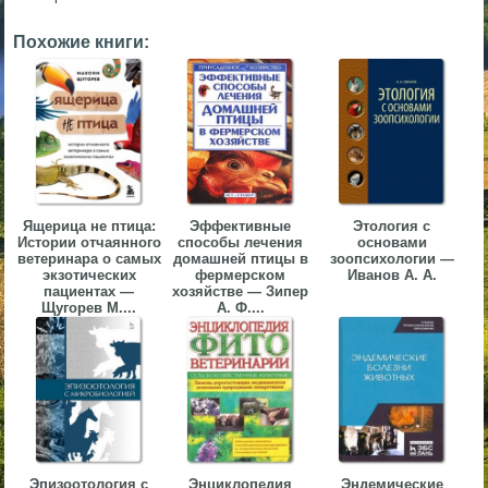
▼
Похожие книги:
▼
▼
Ящерица не птица:
Эффективные
Этология с
Истории отчаянного
способы лечения
основами
ветеринара о самых
домашней птицы в
зоопсихологии —
экзотических
фермерском
Иванов А. А.
пациентах —
хозяйстве — Зипер
Щугорев М....
А. Ф....
▼
Эпизоотология с
Энциклопедия
Эндемические