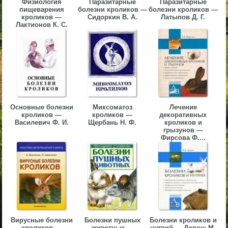
Физиология
Паразитарные
Паразитарные
пищеварения
болезни кроликов —
болезни кроликов —
▼
кроликов —
Сидоркин В. А.
Латыпов Д. Г.
Лактионов К. С.
▼
▼
Основные болезни
Миксоматоз
Лечение
кроликов —
кроликов —
декоративных
Василевич Ф. И.
Щербань Н. Ф.
кроликов и
грызунов —
Фирсова Ф....
▼
Вирусные болезни
Болезни пушных
Болезни кроликов и
кроликов —
животных —
нутрий — Дорош М.