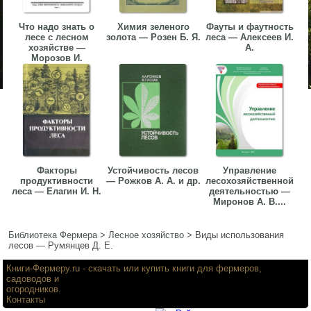
Что надо знать о
Химия зеленого
Фауты и фаутность
лесе с лесном
золота — Розен Б. Я.
леса — Алексеев И.
хозяйстве —
А.
Морозов И.
Факторы
Устойчивость лесов
Управление
продуктивности
— Рожков А. А. и др.
лесохозяйственной
леса — Елагин И. Н.
деятельностью —
Миронов А. В....
Библиотека Фермера
>
Лесное хозяйство
>
Виды использования
лесов — Румянцев Д. Е.
Книги-Фермеру.ru
- скачать или купить книги для фермеров,
садоводов и
огородников.
Контакты