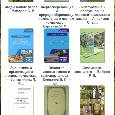
▼
Ягоды наших лесов
Энергосберегающие
Эксплуатация и
— Майоров С. Р.
и
обслуживание
природосберегающие
лесозаготовительных
▼
технологии в лесном
машин — Анисимов
комплексе —
С. Е....
Бартенев И. М....
▼
Экономика и
Экология
Экзамен на
организация в
лесозаготовок и
лесничего — Бобров
лесном комплексе
транспорта леса —
Р. В.
▼
— Загидуллина Л.
Корпачев В. П. и
И....
др....