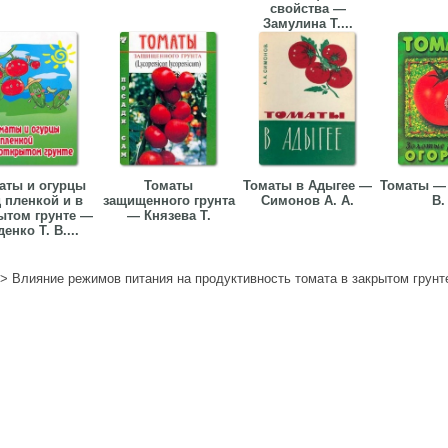
свойства —
Замулина Т....
аты и огурцы
Томаты
Томаты в Адыгее —
Томаты —
 пленкой и в
защищенного грунта
Симонов А. А.
В.
ытом грунте —
— Князева Т.
енко Т. В....
>
Влияние режимов питания на продуктивность томата в закрытом грун