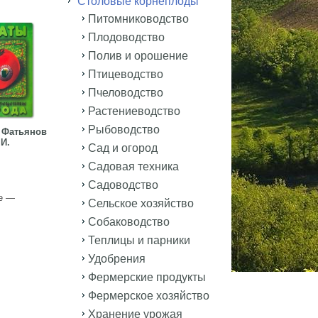
Столовые корнеплоды
Питомниководство
Плодоводство
Полив и орошение
Птицеводство
Пчеловодство
Растениеводство
Рыбоводство
 Фатьянов
 И.
Сад и огород
Садовая техника
Садоводство
те —
Сельское хозяйство
Собаководство
Теплицы и парники
Удобрения
Фермерские продукты
Фермерское хозяйство
Хранение урожая