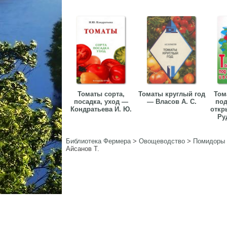
Томаты сорта,
Томаты круглый год
Том
посадка, уход —
— Власов А. С.
под
Кондратьева И. Ю.
откр
Руд
Библиотека Фермера
>
Овощеводство
>
Помидоры
Айсанов Т.