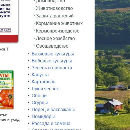
Домоводство
Животноводство
Защита растений
Кормление животных
Кормопроизводство
Лесное хозяйство
Овощеводство
ов Т.
Бахчевые культуры
Бобовые культуры
Зелень и пряности
Капуста
Картофель
Лук и чеснок
Овощи
Огурцы
Перец и баклажаны
аты:
Помидоры
ие и уход
Рассада и семена