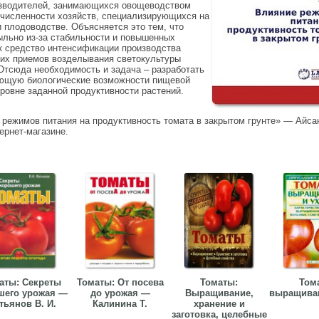
изводителей, занимающихся овощеводством
 численности хозяйств, специализирующихся на
 плодоводстве. Объясняется это тем, что
ыльно из-за стабильности и повышенных
к средство интенсификации производства
ких приемов возделывания светокультуры
 Отсюда необходимость и задача – разработать
ющую биологические возможности пищевой
ровне заданной продуктивности растений.
 режимов питания на продуктивность томата в закрытом грунте» — Айсан
тернет-магазине.
аты: Секреты
Томаты: От посева
Томаты:
Том
шего урожая —
до урожая —
Выращивание,
выращиван
тьянов В. И.
Калинина Т.
хранение и
заготовка, целебные