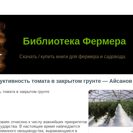
Библиотека Фермера
Скачать / купить книги для фермера и садовода.
ктивность томата в закрытом грунте — Айсанов 
 томата в закрытом грунте
овиях отнесено к числу важнейших приоритетов
сударства. В настоящее время наблюдается
ременного овощеводства, выражающаяся в