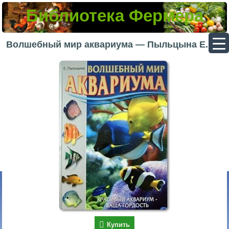
Библиотека Фермера
▼
Волшебный мир аквариума — Пыльцына Е. Е.
▼
▼
▼
Купить