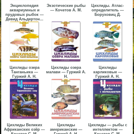
Энциклопедия
Экзотические рыбы
Цихлиды. Атлас-
▼
аквариумных и
— Кочетов А. М.
определитель —
прудовых рыбок —
Боруховиц Д.
▼
Девид Альдертон...
▼
Цихлиды озера
Цихлиды озера
Цихлиды
Танганьика —
малави — Гуржий А.
карликовые —
Гуржий А. Н.
Н.
Гуржий А. Н.
▼
Цихлиды Великих
Цихлиды
Цихлиды — рыбы с
Африканских озёр —
американские —
интеллектом —
Кочетов С. М.
Гуржий А. Н.
Кочетов С. М.