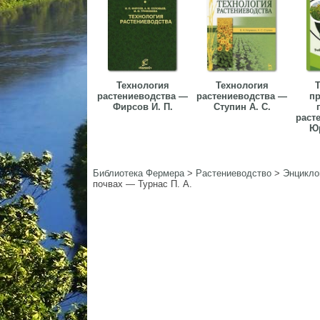
Технология
Технология
Т
растениеводства —
растениеводства —
пр
Фирсов И. П.
Ступин А. С.
раст
Юр
Библиотека Фермера
>
Растениеводство
>
Энцикло
почвах — Турнас П. А.