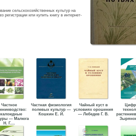
вание сельскохозяйственных культур на
ез регистрации или купить книгу в интернет-
Частное
Частная физиология
Чайный куст в
Цифр
тениеводство:
полевых культур —
условиях орошения
технол
лкалоидные
Кошкин Е. И.
— Лебедев Г. В.
растение
туры — Малюга
Зырянов 
Н. Г....