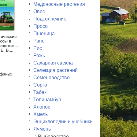
Медоносные растения
Овес
Подсолнечник
Просо
Пшеница
гические
Рапс
ссы в
водстве —
Рис
Е. В....
Рожь
Сахарная свекла
Селекция растений
рфяных
Семеноводство
Сорго
Табак
Топинамбур
Хлопок
Хмель
Энциклопедии и учебники
Ячмень
Рыбоводство