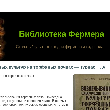
Библиотека Фермера
Скачать / купить книги для фермера и садовода.
ых культур на торфяных почвах — Турнас П. А.
р на торфяных почвах
использования торфяных почв. Приведена
етоды осушения и освоения болот. В особых
, зерновых, технических, овощных культур и