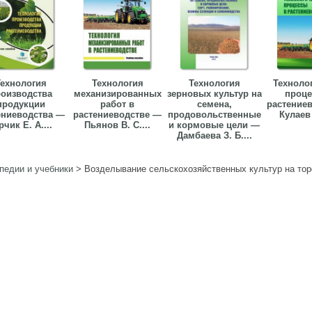
ехнология
Технология
Технология
Техноло
оизводства
механизированных
зерновых культур на
проце
продукции
работ в
семена,
растение
ениеводства —
растениеводстве —
продовольственные
Кулаев 
чик Е. А....
Пьянов В. С....
и кормовые цели —
Дамбаева З. Б....
педии и учебники
>
Возделывание сельскохозяйственных культур на то