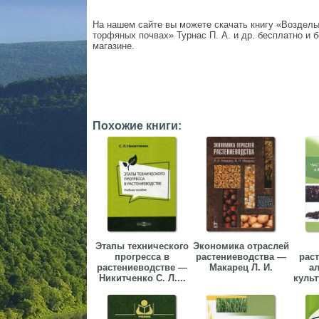
На нашем сайте вы можете скачать книгу «Возделы
торфяных почвах» Турнас П. А. и др. бесплатно и б
магазине.
Похожие книги:
Этапы технического
Экономика отраслей
прогресса в
растениеводства —
рас
растениеводстве —
Макарец Л. И.
а
Никитченко С. Л....
куль