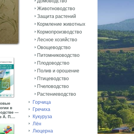
Домоводство
Животноводство
Защита растений
Кормление животных
Кормопроизводство
Лесное хозяйство
Овощеводство
Питомниководство
Плодоводство
Полив и орошение
Птицеводство
Пчеловодство
Растениеводство
Горчица
овые
огии в
Гречиха
водстве —
Кукуруза
А. П....
Лён
Люцерна