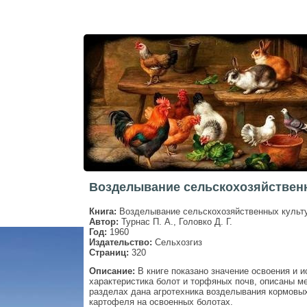
Возделывание сельскохозяйственн
Книга:
Возделывание сельскохозяйственных культу
Автор:
Турнас П. А., Головко Д. Г.
Год:
1960
Издательство:
Сельхозгиз
Страниц:
320
Описание:
В книге показано значение освоения и 
характеристика болот и торфяных почв, описаны м
разделах дана агротехника возделывания кормовых
картофеля на освоенных болотах.